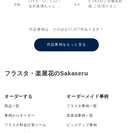
LIVE「15」] 22/7
E TRIAL] 甘噛あめ
宮崎
大川
吉沢珠璃ちゃん ご
様 ご出演スタンド
出演スタンド花
花
作品事例は、そのほか
15,077
件あります！
作品事例をもっと見る
フラスタ・楽屋花のSakaseru
オーダーする
オーダーメイド事例
商品一覧
フラスタ事例一覧
事例からオーダー
楽屋花事例一覧
フラスタ料金計算ツール
ピックアップ事例