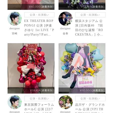
¥40,000(諸費用別)
¥73,463(諸費用別)
公演・出演祝い
公演・出演祝い
EX THEATER ROP
横浜スタジアム 公
PONGI 公演 [伊達
演 [日向坂46 7回
designer
designer
さゆり 1st LIVE「P
目のひな誕祭「RO
宮崎
金巻
arty!Party!!Part
CKESTRA」] 小坂
y!!!」] 伊達さゆり
菜緒 様 ご出演スタ
様 ご出演スタンド
ンド花
花
¥58,424(諸費用別)
¥50,000(諸費用別)
公演・出演祝い
公演・出演祝い
東京国際フォーラム
品川ザ・グランドホ
ホールC 公演 [22/7
ール 公演 [VPI TH
designer
designer