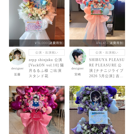
ge！] 大森綺星 様
ご出演スタンド花
¥32,000(諸費用別)
¥42,476(諸費用別)
公演・出演祝い
公演・出演祝い
zepp shinjuku 公演
SHIBUYA PLEASU
[VackON vol.10] 陽
RE PLEASURE 公
designer
designer
月るるふ様 ご出演
演 [ナナニジライブ
近藤
宮崎
スタンド花
2026 5月公演] 吉沢
珠璃ちゃん ご出演
スタンド花