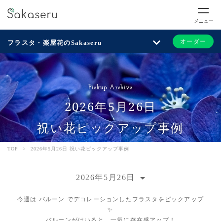
メニュー
オーダー
フラスタ・楽屋花のSakaseru
Pickup Archive
2026年5月26日
祝い花ピックアップ事例
TOP
>
2026年5月26日 祝い花ピックアップ事例
2026年5月26日
今週は
バルーン
でデコレーションしたフラスタをピックアップ
✨
バルーンがはいると、一気に存在感アップ！