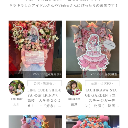
キラキラしたアイドルさんやVtuberさんにぴったりの装飾です！
¥80,000(諸費用別)
¥60,000(諸費用別)
公演・出演祝い
公演・出演祝い
LINE CUBE SHIBU
TACHIKAWA STA
YA 公演 [あおぎり
GE GARDEN（立
designer
designer
高校 入学祭２０２
川ステージガーデ
大川
前澤
６！ ～『好き』な
ン） 公演 [「映画ひ
ことしかしたくな
みつのアイプリ ま
い！～] 我部りえる
んかいバズリウムラ
様 ご出演スタンド
イブ！」スペシャル
花
イベント Secret Sta