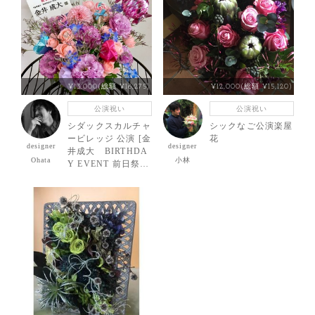
¥13,000(総額 ¥16,275)
¥12,000(総額 ¥15,120)
公演祝い
公演祝い
シダックスカルチャ
シックなご公演楽屋
ービレッジ 公演 [金
花
designer
designer
井成大 BIRTHDA
Ohata
小林
Y EVENT 前日祭]
金井成大様ご出演祝
い花