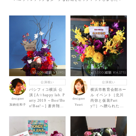
¥6,000(総額 ¥8,190)
¥13,000(総額 ¥16,275)
公演祝い
公演祝い
パシフィコ横浜 公
横浜市教育会館ホー
演 [A☆happy lab. P
ル イベント［北川
designer
designer
arty 2019 ～Boo!Bo
尚弥と仮装Part
加納佐和子
Yuuri
o!Baa!～] 蒼井翔太
y!!］へ贈られたお
様 ご出演祝いの楽
祝い花
屋花