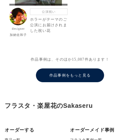
公演祝い
ホラーがテーマのご
公演にお届けされま
designer
した祝い花
加納佐和子
作品事例は、そのほか
15,087
件あります！
作品事例をもっと見る
フラスタ・楽屋花のSakaseru
オーダーする
オーダーメイド事例
商品一覧
フラスタ事例一覧