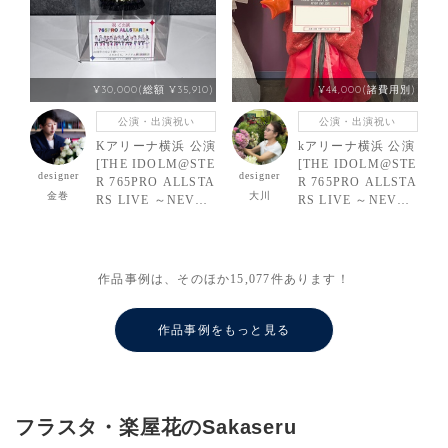
¥30,000(総額 ¥35,910)
¥44,000(諸費用別)
公演・出演祝い
公演・出演祝い
Kアリーナ横浜 公演
kアリーナ横浜 公演
[THE IDOLM@STE
[THE IDOLM@STE
designer
designer
R 765PRO ALLSTA
R 765PRO ALLSTA
金巻
大川
RS LIVE ～NEVER
RS LIVE ～NEVER
END IDO
END IDO
L!!!!!!!!!!!!!～] 765
L!!!!!!!!!!!!!～] 中
PRO ALLSTARS＋
村繪里子様（天海春
ご出演祝い花・楽屋
香 役） ご出演スタ
作品事例は、そのほか
15,077
件あります！
花
ンド花
作品事例をもっと見る
フラスタ・楽屋花のSakaseru