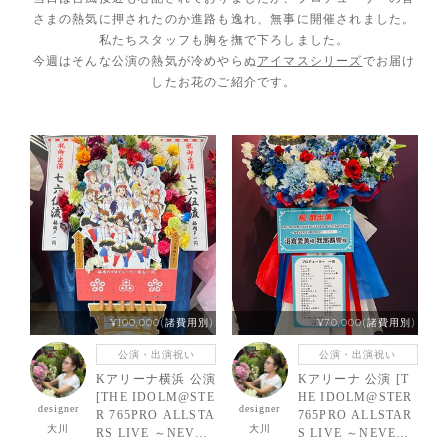
さまの熱気に押されたのか進路も逸れ、無事に開催されました。
私たちスタッフも胸を撫で下ろしました。
今週はそんな公演の熱気が冷めやらぬ
アイマスシリーズ
でお届け
したお花のご紹介です。
¥100,000(諸費用別)
¥70,000(諸費用別)
公演・出演祝い
公演・出演祝い
Kアリーナ横浜 公演
Kアリーナ 公演 [T
[THE IDOLM@STE
HE IDOLM@STER
designer
designer
R 765PRO ALLSTA
765PRO ALLSTAR
大川
大川
RS LIVE ～NEVER
S LIVE ～NEVER E