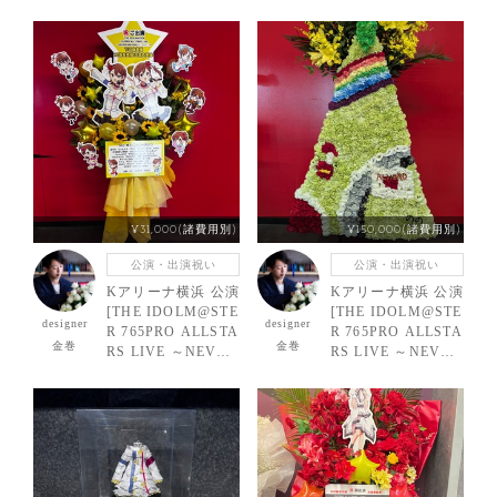
END IDO
ND IDO
L!!!!!!!!!!!!!～] 765
L!!!!!!!!!!!!!～] 沼
PRO ALLSTARS＋
倉愛美様 我那覇響
様 ご出演スタンド
様 ご出演スタンド
花
花
¥31,000(諸費用別)
¥150,000(諸費用別)
公演・出演祝い
公演・出演祝い
Kアリーナ横浜 公演
Kアリーナ横浜 公演
[THE IDOLM@STE
[THE IDOLM@STE
designer
designer
R 765PRO ALLSTA
R 765PRO ALLSTA
金巻
金巻
RS LIVE ～NEVER
RS LIVE ～NEVER
END IDO
END IDO
L!!!!!!!!!!!!!～] 下
L!!!!!!!!!!!!!～] TH
田麻美様 双海亜美
E IDOLM@STER
様 双海真美様 ご出
様 ご出演スタンド
演スタンド花
花