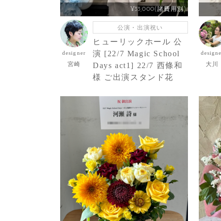
¥33,000(諸費用別)
公演・出演祝い
ヒューリックホール 公
演 [22/7 Magic School
designer
design
宮崎
大川
Days act1] 22/7 西條和
様 ご出演スタンド花