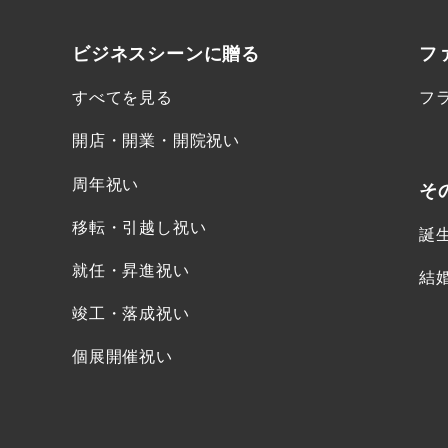
ビジネスシーンに
贈る
フ
すべてを見る
フ
開店・開業・開院祝い
周年祝い
そ
移転・引越し祝い
誕
就任・昇進祝い
結
竣工・落成祝い
個展開催祝い