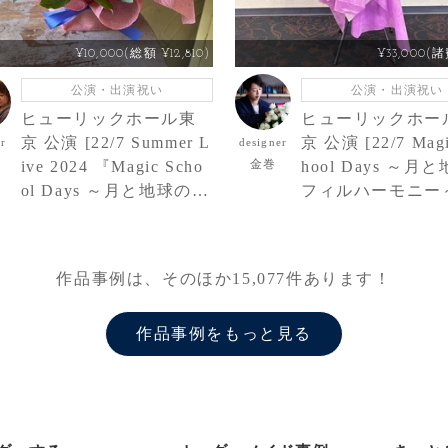
¥10,000(総額 ¥12,810)
¥33,000(
公演・出演祝い
公演・出演祝い
ヒューリックホール東
ヒューリックホー
京 公演 [22/7 Summer L
京 公演 [22/7 Magi
er
designer
金巻
ive 2024 『Magic Scho
hool Days ～月
ol Days ～月と地球のフ
フィルハーモニー～
ィルハーモニー～』] 西
2/7（ナナブンノ
條和様 ご出演祝い花・
ウニ） 四条月様 
楽屋花
スタンド花
作品事例は、そのほか
15,077
件あります！
作品事例をもっと見る