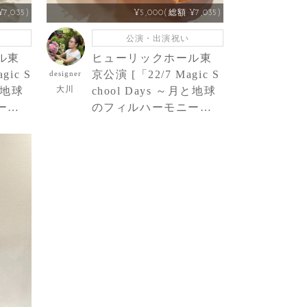
7,035)
¥5,000(総額 ¥7,035)
公演・出演祝い
ル東
ヒューリックホール東
gic S
京公演 [「22/7 Magic S
designer
大川
月と地球
chool Days ～月と地球
ー
のフィルハーモニー
サリー
～」] 22/7 望月りのさ
・楽屋
ん ご出演祝い花・楽屋
花