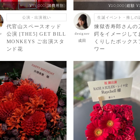
¥55,000(諸費用別)
¥20,000(総額 ¥2
公演・出演祝い
生誕イベント・推しの
代官山スペースオッド
煉獄杏寿郎さんの
公演 [THE5] GET BILL
鍔をイメージして
er
designer
成田
MONKEYS ご出演スタ
くりしたボックス
ンド花
ワー