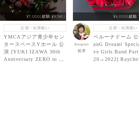
¥7,000(総額 ¥9,345)
¥6,000(総額 ¥
公演・出演祝い
公演・出演祝い
r
YMCAアジア青少年セン
ベルーナドーム 公演
タースペースYホール 公
anG Dream! Speci
designer
前澤
演 [YUKI IZAWA 30th
ve Girls Band Part
Anniversary ZERO to O
20→2022] Rayche
NE] 井澤勇貴 様 ご出演
ご出演祝い花・楽
祝い花・楽屋花