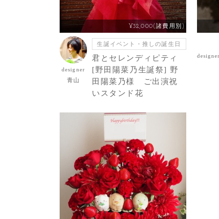
¥32,000(諸費用別)
生誕イベント・推しの誕生日
designe
君とセレンディピティ
[野田陽菜乃生誕祭] 野
designer
青山
田陽菜乃様 ご出演祝
いスタンド花