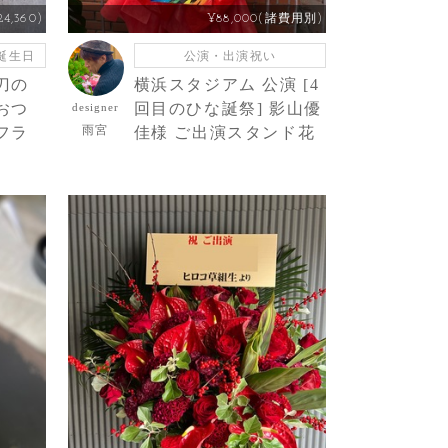
4,360)
¥88,000(諸費用別)
誕生日
公演・出演祝い
刀の
横浜スタジアム 公演 [4
おつ
回目のひな誕祭] 影山優
designer
雨宮
フラ
佳様 ご出演スタンド花