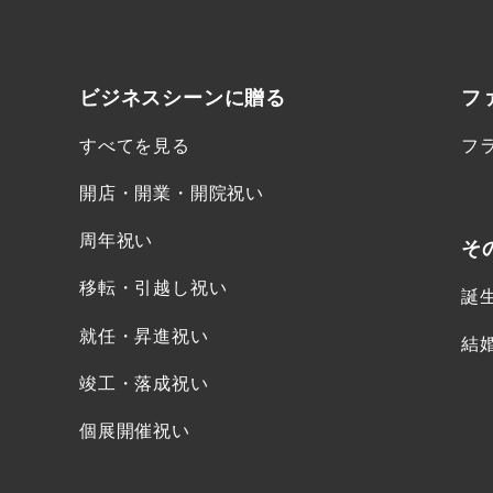
ビジネスシーンに
贈る
フ
すべてを見る
フ
開店・開業・開院祝い
周年祝い
そ
移転・引越し祝い
誕
就任・昇進祝い
結
竣工・落成祝い
個展開催祝い