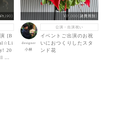
8,190)
¥17,000(諸費用別)
公演・出演祝い
 [B
イベントご出演のお祝
al☆Li
いにおつくりしたスタ
designer
小林
y! 20
ンド花
ll 様
屋花