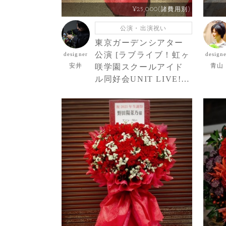
¥25,000(諸費用別)
公演・出演祝い
東京ガーデンシアター
公演 [ラブライブ！虹ヶ
designer
design
安井
青山
咲学園スクールアイド
ル同好会UNIT LIVE!
～A・ZU・NA LAGOO
N～] 楠木ともり 様 ご
出演スタンド花