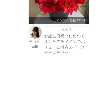
¥10,000(総額 ¥12,810)
誕生日
お誕生日祝いにおつく
りした赤色メインでボ
designer
成田
リューム満点のバース
デーフラワー