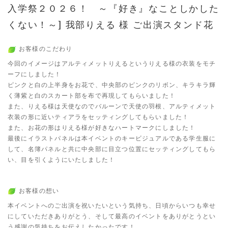
入学祭２０２６！ ～『好き』なことしかした
くない！～] 我部りえる 様 ご出演スタンド花
お客様のこだわり
今回のイメージはアルティメットりえるというりえる様の衣装をモチ
ーフにしました！
ピンクと白の上半身をお花で、中央部のピンクのリボン、キラキラ輝
く薄紫と白のスカート部を布で再現してもらいました！
また、りえる様は天使なのでバルーンで天使の羽根、アルティメット
衣装の形に近いティアラをセッティングしてもらいました！
また、お花の形はりえる様が好きなハートマークにしました！
最後にイラストパネルは本イベントのキービジュアルである学生服に
して、名簿パネルと共に中央部に目立つ位置にセッティングしてもら
い、目を引くようにいたしました！
お客様の想い
本イベントへのご出演を祝いたいという気持ち、日頃からいつも幸せ
にしていただきありがとう、そして最高のイベントをありがとうとい
う感謝の気持ちをお伝えしたかったです！