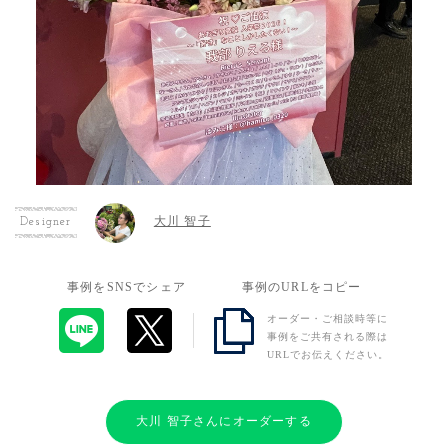
大川 智子
Designer
事例をSNSでシェア
事例のURLをコピー
オーダー・ご相談時等に
事例をご共有される際は
URLでお伝えください。
大川 智子さんにオーダーする