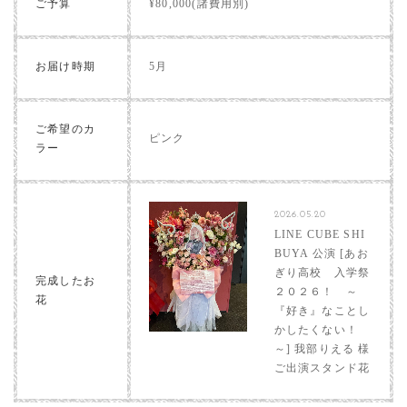
ご予算
¥80,000(諸費用別)
お届け時期
5月
ご希望のカ
ピンク
ラー
2026.05.20
LINE CUBE SHI
BUYA 公演 [あお
ぎり高校 入学祭
完成したお
２０２６！ ～
花
『好き』なことし
かしたくない！
～] 我部りえる 様
ご出演スタンド花