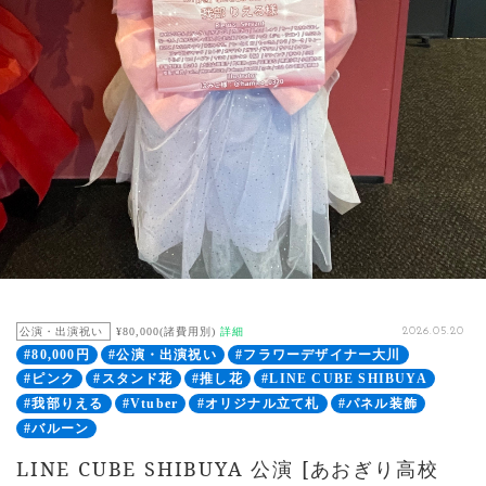
公演・出演祝い
¥80,000(諸費用別)
詳細
2026.05.20
#80,000円
#公演・出演祝い
#フラワーデザイナー大川
#ピンク
#スタンド花
#推し花
#LINE CUBE SHIBUYA
#我部りえる
#Vtuber
#オリジナル立て札
#パネル装飾
#バルーン
LINE CUBE SHIBUYA 公演 [あおぎり高校