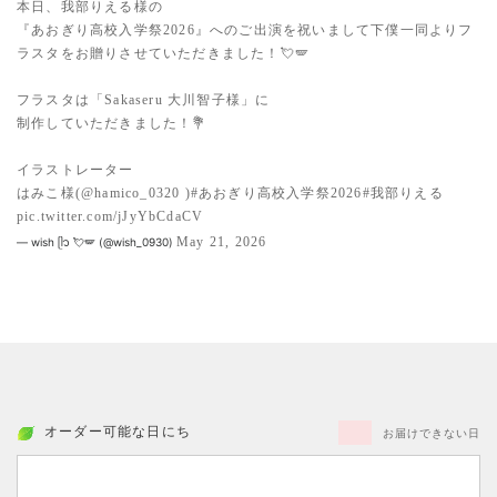
本日、我部りえる様の
『あおぎり高校入学祭2026』へのご出演を祝いまして下僕一同よりフ
ラスタをお贈りさせていただきました！💘🪽
フラスタは「Sakaseru 大川智子様」に
制作していただきました！💐
イラストレーター
はみこ様(
@hamico_0320
)
#あおぎり高校入学祭2026
#我部りえる
pic.twitter.com/jJyYbCdaCV
May 21, 2026
— wish ᥫ᭡ 💘🪽 (@wish_0930)
オーダー可能な日にち
お届けできない日