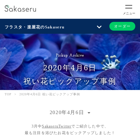
メニュー
オーダー
フラスタ・楽屋花のSakaseru
Pickup Archive
2020年4月6日
祝い花ピックアップ事例
TOP
>
2020年4月6日 祝い花ピックアップ事例
2020年4月6日
3月中
SakaseruTwitter
でご紹介した中で、
最も注目を浴びたお花をピックアップしました！