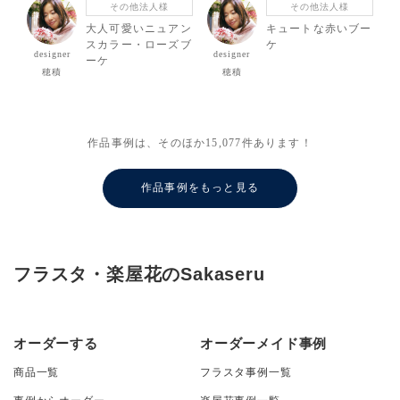
その他法人様
その他法人様
大人可愛いニュアン
キュートな赤いブー
スカラー・ローズブ
ケ
designer
designer
ーケ
穂積
穂積
作品事例は、そのほか
15,077
件あります！
作品事例をもっと見る
フラスタ・楽屋花のSakaseru
オーダーする
オーダーメイド事例
商品一覧
フラスタ事例一覧