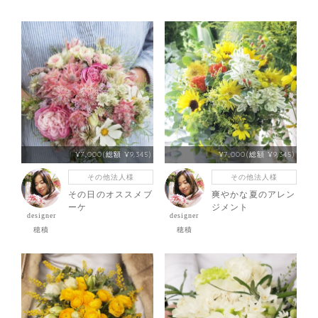
¥7,000(総額 ¥9,345)
¥7,000(総額 ¥9,345)
その他法人様
その他法人様
その日のオススメブ
爽やかな夏のアレン
ーケ
ジメント
designer
designer
穂積
穂積