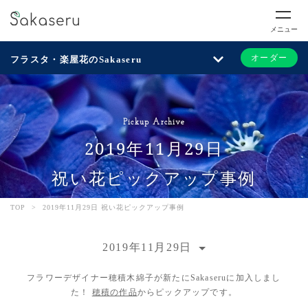
メニュー
オーダー
フラスタ・楽屋花のSakaseru
Pickup Archive
2019年11月29日
祝い花ピックアップ事例
TOP
>
2019年11月29日 祝い花ピックアップ事例
2019年11月29日
フラワーデザイナー穂積木綿子が新たにSakaseruに加入しまし
た！
穂積の作品
からピックアップです。