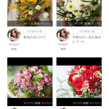
¥8,000(総額 ¥10,500)
¥5,000(総額 ¥7,035)
その他法人様
その他法人様
黄色の花だけで
可憐な白い花を集め
たブーケ
designer
designer
穂積
穂積
¥10,000(総額 ¥12,810)
¥8,000(総額 ¥10,500)