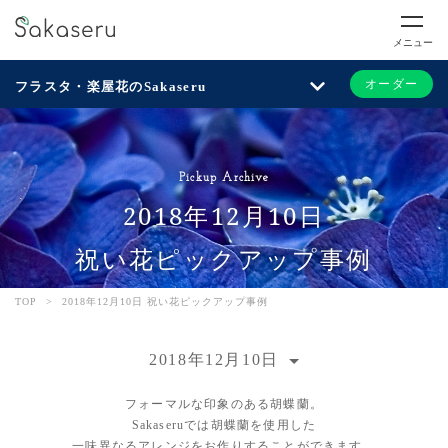
メニュー
オーダー
フラスタ・楽屋花のSakaseru
Pickup Archive
2018年12月10日
祝い花ピックアップ事例
TOP
>
2018年12月10日 祝い花ピックアップ事例
2018年12月10日
フォーマルな印象のある胡蝶蘭。
Sakaseruでは胡蝶蘭を使用した
一味異なるアレンジをお作りすることができます。