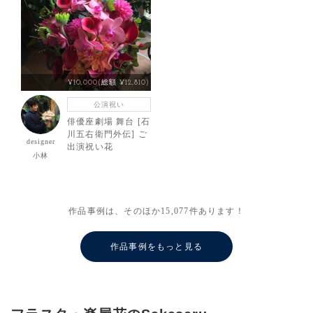
¥10,000(総額 ¥12,810)
公演祝い
俳優座劇場 舞台 [石
川五右衛門外伝] ご
designer
出演祝い花
小林
作品事例は、そのほか
15,077
件あります！
作品事例をもっと見る