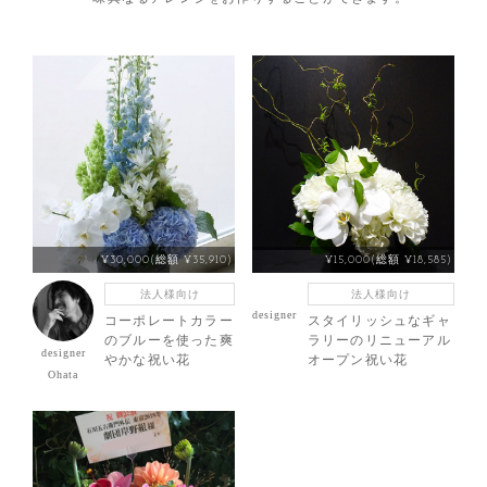
¥30,000(総額 ¥35,910)
¥15,000(総額 ¥18,585)
法人様向け
法人様向け
designer
コーポレートカラー
スタイリッシュなギャ
のブルーを使った爽
ラリーのリニューアル
designer
やかな祝い花
オープン祝い花
Ohata