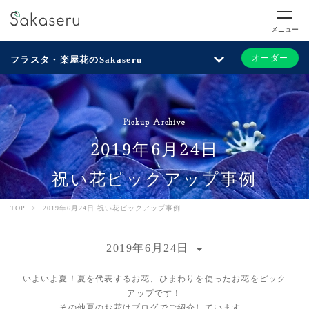
メニュー
オーダー
フラスタ・楽屋花のSakaseru
Pickup Archive
2019年6月24日
祝い花ピックアップ事例
TOP
>
2019年6月24日 祝い花ピックアップ事例
2019年6月24日
いよいよ夏！夏を代表するお花、ひまわりを使ったお花をピック
アップです！
その他夏のお花は
ブログ
でご紹介しています。