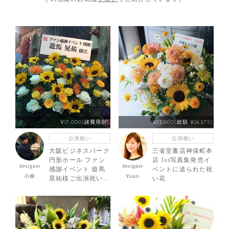
¥17,000(諸費用別)
¥13,000(総額 ¥16,275)
公演祝い
公演祝い
大阪ビジネスパーク
三省堂書店神保町本
円形ホール ファン
店 1st写真集発売イ
designer
designer
感謝イベント 遊馬
ベントに送られた祝
小林
Yuuri
晃祐様ご出演祝いの
い花
スタンド花