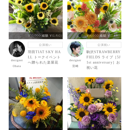
¥10,000(総額 ¥12,810)
¥14,000(総額 ¥17,430)
公演祝い
公演祝い
羽田TIAT SKY HA
駒沢STRAWBERRY
LL トークイベント
FIELDS ライブ［5J
designer
designer
へ贈られた楽屋花
1st anniversary］お
Ohata
宮崎
祝い花