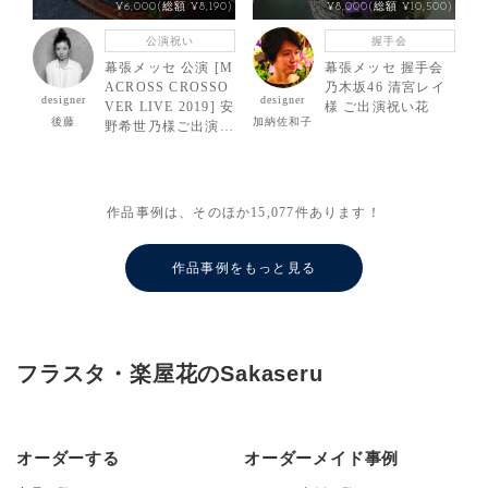
¥6,000(総額 ¥8,190)
¥8,000(総額 ¥10,500)
公演祝い
握手会
幕張メッセ 公演 [M
幕張メッセ 握手会
ACROSS CROSSO
乃木坂46 清宮レイ
designer
designer
VER LIVE 2019] 安
様 ご出演祝い花
後藤
加納佐和子
野希世乃様ご出演祝
い楽屋花
作品事例は、そのほか
15,077
件あります！
作品事例をもっと見る
フラスタ・楽屋花のSakaseru
オーダーする
オーダーメイド事例