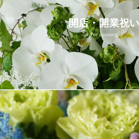
開店・開業祝
For opening