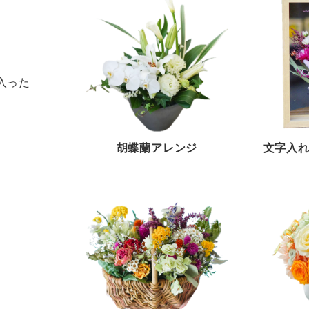
入った
胡蝶蘭アレンジ
文字入