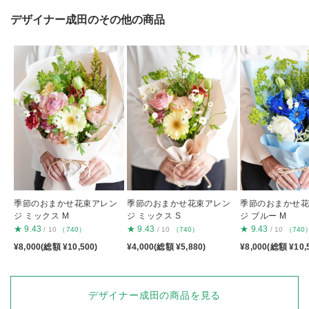
デザイナー成田のその他の商品
季節のおまかせ花束アレン
季節のおまかせ花束アレン
季節のおまかせ
ジ ミックス M
ジ ミックス S
ジ ブルー M
★
9.43
★
9.43
★
9.43
/ 10
（740）
/ 10
（740）
/ 10
（740
¥8,000(総額 ¥10,500)
¥4,000(総額 ¥5,880)
¥8,000(総額 ¥10,
デザイナー成田の商品を見る