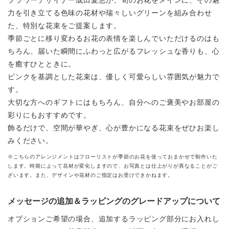
フラワーデザイナー成田愛恵が、旬のお花をメインに、その魅
力を引き立てる色味の花材や瑞々しいグリーンを組み合わせ
た、特別な花束をご提案します。
季節ごとに移り変わるお花の表情を楽しんでいただけるのはも
ちろん、届いた瞬間にふわっと広がるフレッシュな香りも、心
を癒すひとときに。
ピンクを基調とした花束は、優しく可愛らしい雰囲気が魅力で
す。
大切な方へのギフトにはもちろん、自分へのご褒美やお部屋の
彩りにもおすすめです。
飾るだけで、空間が華やぎ、心が豊かになる花束をぜひお楽し
みください。
※こちらのアレンジメントはフローリストが季節のお花を使っておまかせで制作いた
します。時期によって花材が変化しますので、お写真とは仕上がりが異なることがご
ざいます。また、デザインや花材のご指定はお受けできかねます。
メッセージの追加＆ラッピングのグレードアップについて
オプションご希望の場合、追加するラッピング部分にお入れし