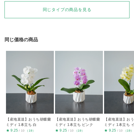
同じタイプの商品を見る
同じ価格の商品
【産地直送】おうち胡蝶蘭
【産地直送】おうち胡蝶蘭
【産地直送】お
ミディ 1本立ち 白
ミディ 1本立ち ピンク
ミディ 1本立ち 
★
9.25
★
9.25
★
9.25
/ 10
（19）
/ 10
（19）
/ 10
（19）