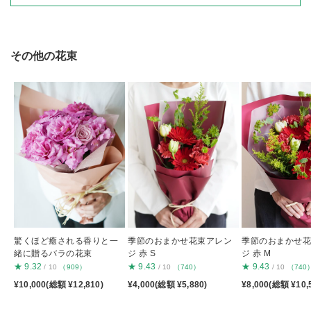
その他の花束
驚くほど癒される香りと一
季節のおまかせ花束アレン
季節のおまかせ
緒に贈るバラの花束
ジ 赤 S
ジ 赤 M
★
9.32
★
9.43
★
9.43
/ 10
（909）
/ 10
（740）
/ 10
（740
¥10,000(総額 ¥12,810)
¥4,000(総額 ¥5,880)
¥8,000(総額 ¥10,