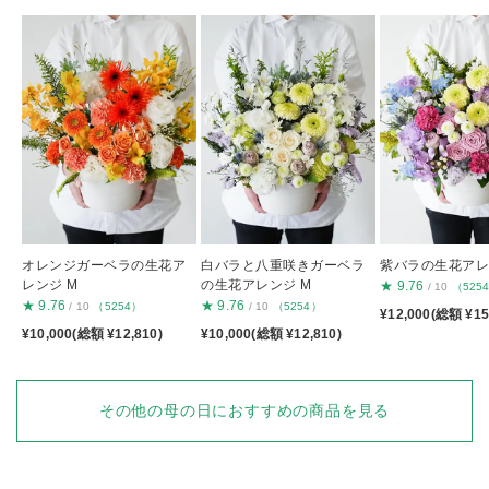
オレンジガーベラの生花ア
白バラと八重咲きガーベラ
紫バラの生花アレ
レンジ M
の生花アレンジ M
★
9.76
/ 10
（525
★
9.76
★
9.76
/ 10
（5254）
/ 10
（5254）
¥12,000(総額 ¥15
¥10,000(総額 ¥12,810)
¥10,000(総額 ¥12,810)
その他の母の日におすすめの商品を見る