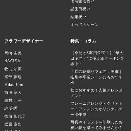
個展開催祝い
誕生日祝い
結婚祝い
すべてのシーン
フラワーデザイナー
特集・コラム
【今だけ300円OFF！】"母の
岡崎 由美
日ギフト"に使えるクーポン配
NAGISA
布中！
牧 まゆ実
「春の花贈りフェア」開催｜
渡部 慎也
送別や卒業シーンにもおすす
め
Mikio Itou
秋におすすめ！人気アレンジ
前澤 章人
メント
志村 元子
フレームアレンジ・クリアト
許 宗秀
ートアレンジのオリジナルデ
ータ作成
徳留 加代子
写真やイラストを印刷したお
近藤 泰史
祝い花を贈ってみませんか？