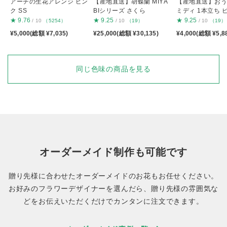
アーチの生花アレンジ ピン
【産地直送】胡蝶蘭 MIYA
【産地直送】お
ク SS
BIシリーズ さくら
ミディ 1本立ち 
★
9.76
★
9.25
★
9.25
/ 10
（5254）
/ 10
（19）
/ 10
（19）
¥5,000(総額 ¥7,035)
¥25,000(総額 ¥30,135)
¥4,000(総額 ¥5,8
同じ色味の商品を見る
オーダーメイド制作も可能です
贈り先様に合わせたオーダーメイドのお花もお任せください。
お好みのフラワーデザイナーを選んだら、贈り先様の雰囲気な
どをお伝えいただくだけでカンタンに注文できます。