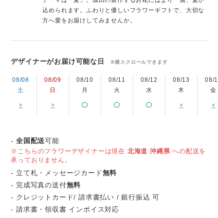
テーマは「愛」。成田の製作するお花にはより一層、愛が
込められます。ふわりと優しいフラワーギフトで、大切な
方へ愛をお届けしてみませんか。
デザイナーがお届け可能な日
※横スクロールできます
08/08
08/09
08/10
08/11
08/12
08/13
08/
土
日
月
火
水
木
金
×
×
×
×
-
全国配送
可能
※こちらのフラワーデザイナーは現在
北海道
沖縄県
への配送を
承っておりません。
- 立て札・メッセージカード
無料
- 完成写真の送付
無料
- クレジットカード/ 請求書払い / 銀行振込 可
- 請求書・領収書 インボイス対応