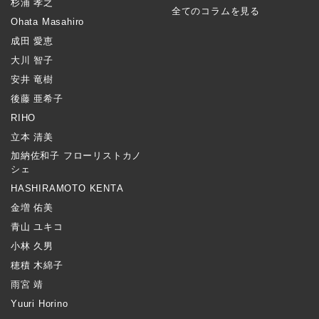
杉浦 孝之
全てのコラムを見る
Ohata Masahiro
成田 愛恵
大川 智子
安井 竜樹
後藤 亜希子
RIHO
立本 清美
加納佐和子 フローリストカノ
シェ
HASHIRAMOTO KENTA
金増 佑美
青山 ユキコ
小林 久男
穂積 木綿子
雨宮 靖
Yuuri Horino