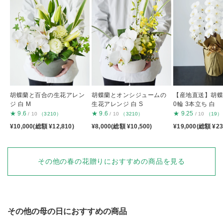
胡蝶蘭と百合の生花アレン
胡蝶蘭とオンシジュームの
【産地直送】胡蝶蘭
ジ 白 M
生花アレンジ 白 S
0輪 3本立ち 白
★
9.6
★
9.6
★
9.25
/ 10
（3210）
/ 10
（3210）
/ 10
（19）
¥10,000(総額 ¥12,810)
¥8,000(総額 ¥10,500)
¥19,000(総額 ¥23
その他の春の花贈りにおすすめの商品を見る
その他の母の日におすすめの商品