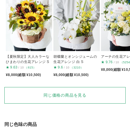
【夏秋限定】大人カラーな
胡蝶蘭とオンシジュームの
アーチの生花アレン
ひまわりの生花アレンジ S
生花アレンジ 白 S
★
9.76
/ 10
（525
★
9.63
★
9.6
/ 10
（615）
/ 10
（3210）
¥8,000(総額 ¥10,
¥8,000(総額 ¥10,500)
¥8,000(総額 ¥10,500)
同じ価格の商品を見る
同じ色味の商品