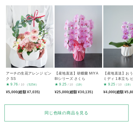
アーチの生花アレンジ ピン
【産地直送】胡蝶蘭 MIYA
【産地直送】お
ク SS
BIシリーズ さくら
ミディ 1本立ち 
★
9.76
★
9.25
★
9.25
/ 10
（5254）
/ 10
（19）
/ 10
（19）
¥5,000(総額 ¥7,035)
¥25,000(総額 ¥30,135)
¥4,000(総額 ¥5,8
同じ色味の商品を見る