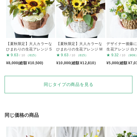
【夏秋限定】大人カラーな
【夏秋限定】大人カラーな
デザイナー後藤
ひまわりの生花アレンジ S
ひまわりの生花アレンジ M
生花アレンジ 白
S
★
9.63
★
9.63
★
9.32
/ 10
（615）
/ 10
（615）
/ 10
（909
¥8,000(総額 ¥10,500)
¥10,000(総額 ¥12,810)
¥5,000(総額 ¥7,0
同じタイプの商品を見る
同じ価格の商品