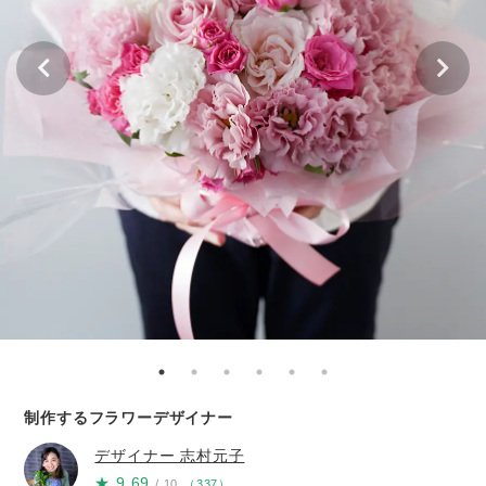
制作するフラワーデザイナー
デザイナー
志村元子
★
9.69
/ 10
（
337
）