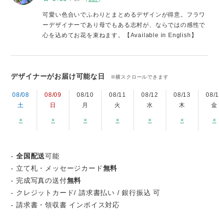
可愛い色合いでふわりとまとめるデザインが得意。フラワ
ーデザイナーであり母でもある志村が、ならではの感性で
心を込めてお花を束ねます。【Available in English】
デザイナーがお届け可能な日
※横スクロールできます
08/08
08/09
08/10
08/11
08/12
08/13
08/
土
日
月
火
水
木
金
×
×
×
×
×
×
×
-
全国配送
可能
- 立て札・メッセージカード
無料
- 完成写真の送付
無料
- クレジットカード/ 請求書払い / 銀行振込 可
- 請求書・領収書 インボイス対応