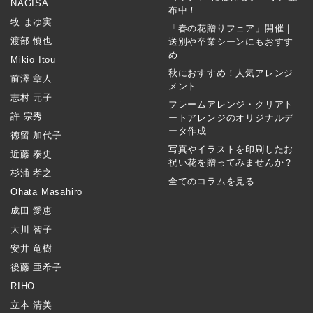
NAGISA
布中！
牧 まゆ実
「春の花贈りフェア」開催｜
渡部 慎也
送別や卒業シーンにもおすす
め
Mikio Itou
秋におすすめ！人気アレンジ
前澤 章人
メント
志村 元子
フレームアレンジ・クリアト
許 宗秀
ートアレンジのオリジナルデ
ータ作成
徳留 加代子
写真やイラストを印刷したお
近藤 泰史
祝い花を贈ってみませんか？
杉浦 孝之
全てのコラムを見る
Ohata Masahiro
成田 愛恵
大川 智子
安井 竜樹
後藤 亜希子
RIHO
立本 清美