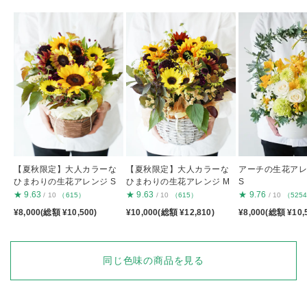
【夏秋限定】大人カラーな
【夏秋限定】大人カラーな
アーチの生花アレ
ひまわりの生花アレンジ S
ひまわりの生花アレンジ M
S
★
9.63
★
9.63
★
9.76
/ 10
（615）
/ 10
（615）
/ 10
（525
¥8,000(総額 ¥10,500)
¥10,000(総額 ¥12,810)
¥8,000(総額 ¥10,
同じ色味の商品を見る