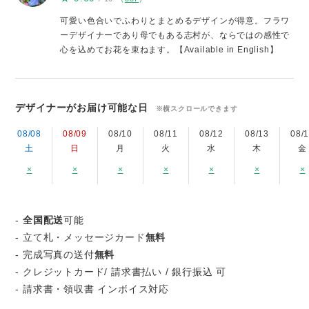
可愛い色合いでふわりとまとめるデザインが得意。フラワ
ーデザイナーであり母でもある志村が、ならではの感性で
心を込めてお花を束ねます。【Available in English】
デザイナーがお届け可能な日
※横スクロールできます
08/08
08/09
08/10
08/11
08/12
08/13
08/
土
日
月
火
水
木
金
×
×
×
×
×
×
×
-
全国配送
可能
- 立て札・メッセージカード
無料
- 完成写真の送付
無料
- クレジットカード/ 請求書払い / 銀行振込 可
- 請求書・領収書 インボイス対応