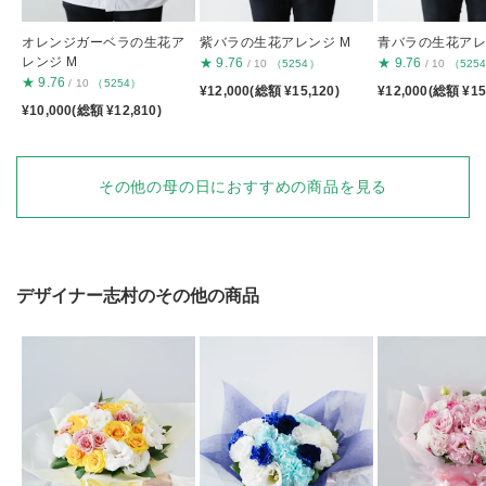
オレンジガーベラの生花ア
紫バラの生花アレンジ M
青バラの生花アレ
レンジ M
★
9.76
★
9.76
/ 10
（5254）
/ 10
（525
★
9.76
/ 10
（5254）
¥12,000(総額 ¥15,120)
¥12,000(総額 ¥15
¥10,000(総額 ¥12,810)
その他の母の日におすすめの商品を見る
デザイナー志村のその他の商品