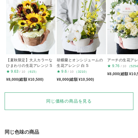
【夏秋限定】大人カラーな
胡蝶蘭とオンシジュームの
アーチの生花アレン
ひまわりの生花アレンジ S
生花アレンジ 白 S
★
9.76
/ 10
（525
★
9.63
★
9.6
/ 10
（615）
/ 10
（3210）
¥8,000(総額 ¥10,
¥8,000(総額 ¥10,500)
¥8,000(総額 ¥10,500)
同じ価格の商品を見る
同じ色味の商品