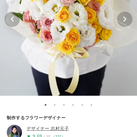
制作するフラワーデザイナー
デザイナー
志村元子
★
9.69
/ 10
（
337
）