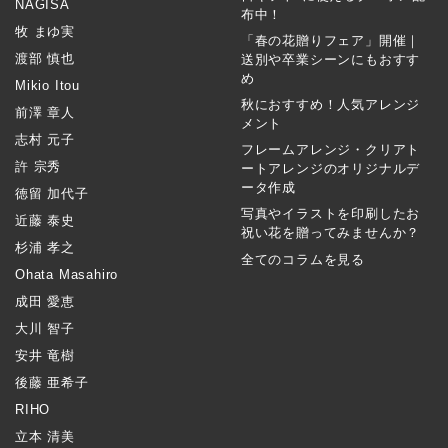
NAGISA
布中！
牧 まゆ実
「春の花贈りフェア」開催｜
渡部 慎也
送別や卒業シーンにもおすす
め
Mikio Itou
秋におすすめ！人気アレンジ
前澤 章人
メント
志村 元子
フレームアレンジ・クリアト
許 宗秀
ートアレンジのオリジナルデ
ータ作成
徳留 加代子
写真やイラストを印刷したお
近藤 泰史
祝い花を贈ってみませんか？
杉浦 孝之
全てのコラムを見る
Ohata Masahiro
成田 愛恵
大川 智子
安井 竜樹
後藤 亜希子
RIHO
立本 清美