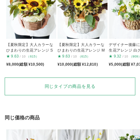
【夏秋限定】大人カラーな
【夏秋限定】大人カラーな
デザイナー後藤
ひまわりの生花アレンジ S
ひまわりの生花アレンジ M
生花アレンジ 白
S
★
9.63
★
9.63
★
9.32
/ 10
（615）
/ 10
（615）
/ 10
（909
¥8,000(総額 ¥10,500)
¥10,000(総額 ¥12,810)
¥5,000(総額 ¥7,0
同じタイプの商品を見る
同じ価格の商品