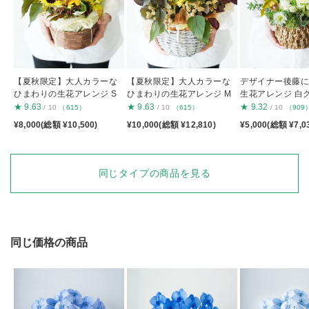
【夏秋限定】大人カラーな
【夏秋限定】大人カラーな
デザイナー後藤
ひまわりの生花アレンジ S
ひまわりの生花アレンジ M
生花アレンジ 白
S
★
9.63
★
9.63
★
9.32
/ 10
（615）
/ 10
（615）
/ 10
（909
¥8,000(総額 ¥10,500)
¥10,000(総額 ¥12,810)
¥5,000(総額 ¥7,0
同じタイプの商品を見る
同じ価格の商品