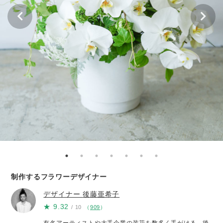
制作するフラワーデザイナー
デザイナー
後藤亜希子
★
9.32
/ 10
（
909
）