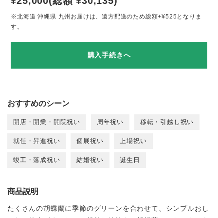
¥25,000(総額 ¥30,135)
※北海道 沖縄県 九州お届けは、遠方配送のため総額+¥525となりま
す。
購入手続きへ
おすすめのシーン
開店・開業・開院祝い
周年祝い
移転・引越し祝い
就任・昇進祝い
個展祝い
上場祝い
竣工・落成祝い
結婚祝い
誕生日
商品説明
たくさんの胡蝶蘭に季節のグリーンを合わせて、シンプルおし