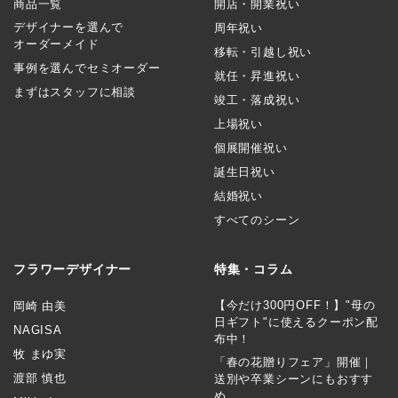
商品一覧
開店・開業祝い
デザイナーを選んで
周年祝い
オーダーメイド
移転・引越し祝い
事例を選んでセミオーダー
就任・昇進祝い
まずはスタッフに相談
竣工・落成祝い
上場祝い
個展開催祝い
誕生日祝い
結婚祝い
すべてのシーン
フラワーデザイナー
特集・コラム
【今だけ300円OFF！】"母の
岡崎 由美
日ギフト"に使えるクーポン配
NAGISA
布中！
牧 まゆ実
「春の花贈りフェア」開催｜
渡部 慎也
送別や卒業シーンにもおすす
め