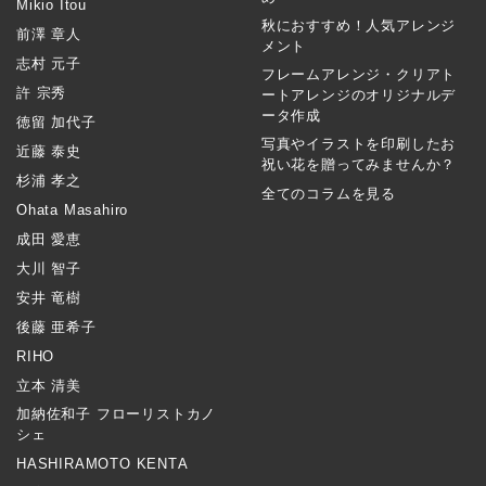
Mikio Itou
秋におすすめ！人気アレンジ
前澤 章人
メント
志村 元子
フレームアレンジ・クリアト
許 宗秀
ートアレンジのオリジナルデ
ータ作成
徳留 加代子
写真やイラストを印刷したお
近藤 泰史
祝い花を贈ってみませんか？
杉浦 孝之
全てのコラムを見る
Ohata Masahiro
成田 愛恵
大川 智子
安井 竜樹
後藤 亜希子
RIHO
立本 清美
加納佐和子 フローリストカノ
シェ
HASHIRAMOTO KENTA