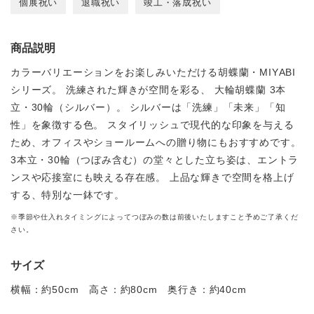
個展祝い
退職祝い
竣工・落成祝い
商品説明
カラーバリエーションをお楽しみいただける胡蝶蘭・MIYABI
シリーズ。 洗練された輝きが空間を彩る、 大輪胡蝶蘭 3本
立・30輪（シルバー）。 シルバーは「洗練」「未来」「知
性」を象徴する色。 スタイリッシュで現代的な印象を与える
ため、オフィスやショールームへの贈り物にもおすすめです。
3本立・30輪（つぼみ含む）の堂々とした立ち姿は、エントラ
ンスや応接室にも映える存在感。 上品な輝きで空間を格上げ
する、特別な一鉢です。
※季節や仕入れタイミングによってつぼみの数は前後いたしますこと予めご了承くだ
さい。
サイズ
横幅：約50cm 高さ：約80cm 奥行き：約40cm