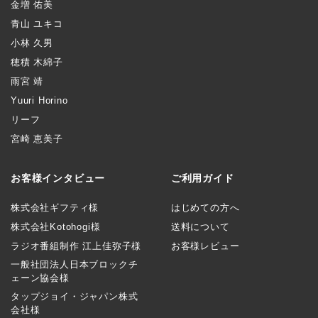
金増 佑美
青山 ユキコ
小林 久男
穂積 木綿子
雨宮 靖
Yuuri Horino
リーフ
宮崎 恵美子
お客様インタビュー
ご利用ガイド
株式会社ギフティ様
はじめての方へ
株式会社Kotohogi様
送料について
ラジオ番組制作 江上佳弥子様
お客様レビュー
一般社団法人日本ブロックチ
ェーン協会様
タップジョイ・ジャパン株式
会社様