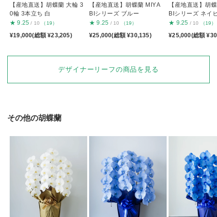
【産地直送】胡蝶蘭 大輪 3
【産地直送】胡蝶蘭 MIYA
【産地直送】胡蝶蘭
0輪 3本立ち 白
BIシリーズ ブルー
BIシリーズ ネイ
★
9.25
★
9.25
★
9.25
/ 10
（19）
/ 10
（19）
/ 10
（19）
¥19,000(総額 ¥23,205)
¥25,000(総額 ¥30,135)
¥25,000(総額 ¥30
デザイナーリーフの商品を見る
その他の胡蝶蘭