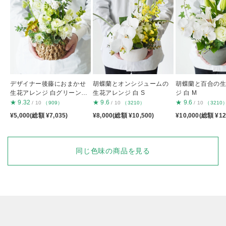
デザイナー後藤におまかせ
胡蝶蘭とオンシジュームの
胡蝶蘭と百合の
生花アレンジ 白グリーンS
生花アレンジ 白 S
ジ 白 M
S
★
9.32
★
9.6
★
9.6
/ 10
（909）
/ 10
（3210）
/ 10
（3210
¥5,000(総額 ¥7,035)
¥8,000(総額 ¥10,500)
¥10,000(総額 ¥12
同じ色味の商品を見る