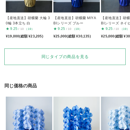
【産地直送】胡蝶蘭 大輪 3
【産地直送】胡蝶蘭 MIYA
【産地直送】胡蝶蘭
0輪 3本立ち 白
BIシリーズ ブルー
BIシリーズ ネイ
★
9.25
★
9.25
★
9.25
/ 10
（19）
/ 10
（19）
/ 10
（19）
¥19,000(総額 ¥23,205)
¥25,000(総額 ¥30,135)
¥25,000(総額 ¥30
同じタイプの商品を見る
同じ価格の商品