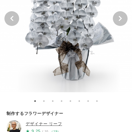
制作するフラワーデザイナー
デザイナー
リーフ
★
9.25
/ 10
（
19
）