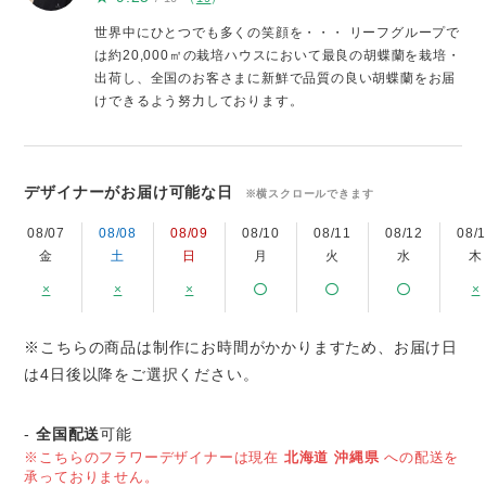
世界中にひとつでも多くの笑顔を・・・ リーフグループで
は約20,000㎡の栽培ハウスにおいて最良の胡蝶蘭を栽培・
出荷し、全国のお客さまに新鮮で品質の良い胡蝶蘭をお届
けできるよう努力しております。
デザイナーがお届け可能な日
※横スクロールできます
08/07
08/08
08/09
08/10
08/11
08/12
08/
金
土
日
月
火
水
木
×
×
×
×
※こちらの商品は制作にお時間がかかりますため、お届け日
は4日後以降をご選択ください。
-
全国配送
可能
※こちらのフラワーデザイナーは現在
北海道
沖縄県
への配送を
承っておりません。