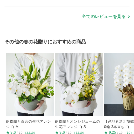
全てのレビューを見る
その他の春の花贈りにおすすめの商品
胡蝶蘭と百合の生花アレン
胡蝶蘭とオンシジュームの
【産地直送】胡蝶蘭
ジ 白 M
生花アレンジ 白 S
0輪 3本立ち 白
★
9.6
★
9.6
★
9.25
/ 10
（3210）
/ 10
（3210）
/ 10
（19）