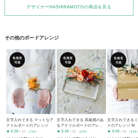
デザイナーHASHIRAMOTOの商品を見る
その他のボードアレンジ
文字入れできる マットなア
文字入れできる 高級感のあ
文字入れできる
クリルボードのアレンジ
るアクリルボードのアレン
ドのアレンジ M
ジ
★
9.08
★
9.08
★
9.08
/ 10
（114）
/ 10
（114）
/ 10
（114