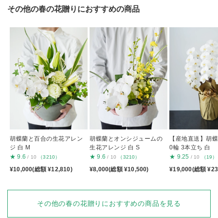
その他の春の花贈りにおすすめの商品
胡蝶蘭と百合の生花アレン
胡蝶蘭とオンシジュームの
【産地直送】胡蝶蘭
ジ 白 M
生花アレンジ 白 S
0輪 3本立ち 白
★
9.6
★
9.6
★
9.25
/ 10
（3210）
/ 10
（3210）
/ 10
（19）
¥10,000(総額 ¥12,810)
¥8,000(総額 ¥10,500)
¥19,000(総額 ¥23
その他の春の花贈りにおすすめの商品を見る