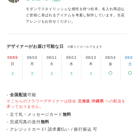
モダンでスタイリッシュな感性を持つ柱本。名入れ商品な
ど皆様に喜ばれるアイテムを考案し制作しています。生花
アレンジもお任せください。
デザイナーがお届け可能な日
※横スクロールできます
08/09
08/10
08/11
08/12
08/13
08/14
08/
日
月
火
水
木
金
土
×
×
×
×
×
-
全国配送
可能
※こちらのフラワーデザイナーは現在
北海道
沖縄県
への配送を
承っておりません。
- 立て札・メッセージカード
無料
- 完成写真の送付
無料
- クレジットカード/ 請求書払い / 銀行振込 可