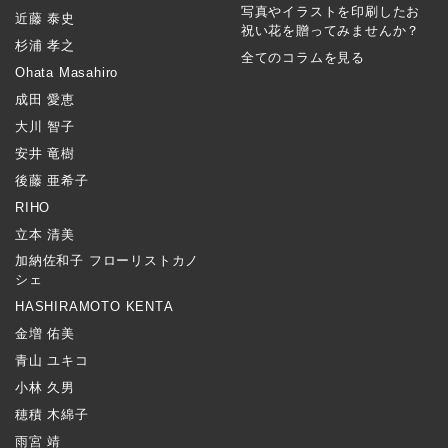
写真やイラストを印刷したお
近藤 泰史
祝い花を贈ってみませんか？
杉浦 孝之
全てのコラムを見る
Ohata Masahiro
成田 愛恵
大川 智子
安井 竜樹
後藤 亜希子
RIHO
立本 清美
加納佐和子 フローリストカノ
シェ
HASHIRAMOTO KENTA
金増 佑美
青山 ユキコ
小林 久男
穂積 木綿子
雨宮 靖