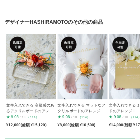
デザイナーHASHIRAMOTOのその他の商品
文字入れできる 高級感のあ
文字入れできる マットなア
文字入れできる
るアクリルボードのアレン
クリルボードのアレンジ
ドのアレンジ L
ジ
★
9.08
★
9.08
★
9.08
/ 10
（114）
/ 10
（114）
/ 10
（114
¥12,000(総額 ¥15,120)
¥8,000(総額 ¥10,500)
¥14,000(総額 ¥17