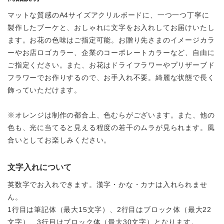
マットな質感のA4サイズアクリルボードに、一つ一つ丁寧に
製作したブーケと、おしゃれに文字をお入れしてお届けいたし
ます。お花の色味はご指定可能。お贈り先さまのイメージカラ
ーやお店ロゴカラー、企業のコーポレートカラーなど、自由に
ご指定ください。また、お花はドライフラワーやプリザーブド
フラワーでお作りするので、お手入れ不要。綺麗な状態で長く
飾っていただけます。
※オレンジは制作の都合上、色むらがございます。また、他の
色も、光に当てると見える程度の若干のムラが見られます。風
合いとしてお楽しみください。
文字入れについて
英数字でお入れできます。漢字・かな・カナは入れられませ
ん。
1行目は筆記体（最大15文字）、2行目はブロック体（最大22
文字）、3行目はブロック体（最大30文字）となります。