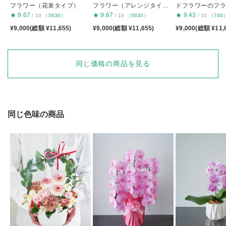
フラワー（花束タイプ）
フラワー（アレンジタイ
ドフラワーのフ
プ）
キ S
★
9.67
★
9.67
★
9.43
/ 10
（5630）
/ 10
（5630）
/ 10
（740
¥9,000(総額 ¥11,655)
¥9,000(総額 ¥11,655)
¥9,000(総額 ¥11,
同じ価格の商品を見る
同じ色味の商品