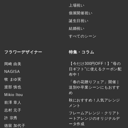
上場祝い
個展開催祝い
誕生日祝い
結婚祝い
すべてのシーン
フラワーデザイナー
特集・コラム
【今だけ300円OFF！】"母の
岡崎 由美
日ギフト"に使えるクーポン配
NAGISA
布中！
牧 まゆ実
「春の花贈りフェア」開催｜
渡部 慎也
送別や卒業シーンにもおすす
め
Mikio Itou
秋におすすめ！人気アレンジ
前澤 章人
メント
志村 元子
フレームアレンジ・クリアト
許 宗秀
ートアレンジのオリジナルデ
ータ作成
徳留 加代子