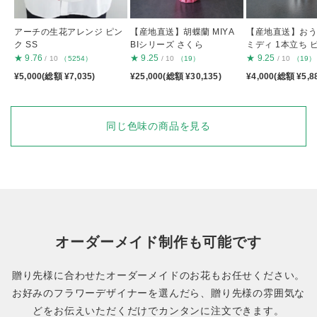
アーチの生花アレンジ ピン
【産地直送】胡蝶蘭 MIYA
【産地直送】お
ク SS
BIシリーズ さくら
ミディ 1本立ち 
★
9.76
★
9.25
★
9.25
/ 10
（5254）
/ 10
（19）
/ 10
（19）
¥5,000(総額 ¥7,035)
¥25,000(総額 ¥30,135)
¥4,000(総額 ¥5,8
同じ色味の商品を見る
オーダーメイド制作も可能です
贈り先様に合わせたオーダーメイドのお花もお任せください。
お好みのフラワーデザイナーを選んだら、贈り先様の雰囲気な
どをお伝えいただくだけでカンタンに注文できます。