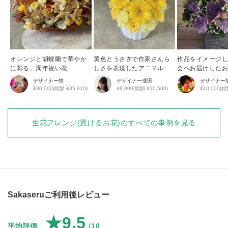
オレンジと胡蝶蘭で華やか
黄色とうさぎで作家さんら
作品をイメージ
に彩る、周年祝い花
しさを表現したアニマルア
会へお届けした
レンジ
デザイナー
牧
デザイナー
成田
デザイナー
¥30,000(総額 ¥35,910)
¥8,000(総額 ¥10,500)
¥10,000(総
生花アレンジ(置けるお花)
のすべての事例を見る
Sakaseruご利用後レビュー
★9.5
平均評価
/10