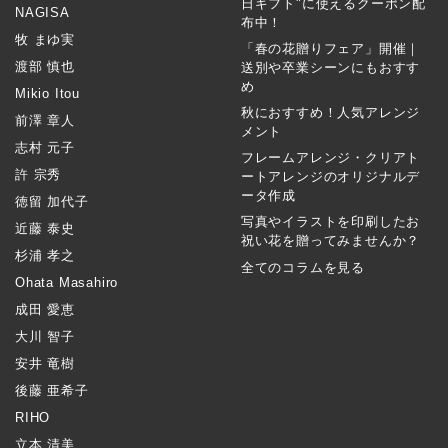
日ギフト"に使えるクーポン配
NAGISA
布中！
牧 まゆ実
「春の花贈りフェア」開催｜
渡部 慎也
送別や卒業シーンにもおすす
め
Mikio Itou
秋におすすめ！人気アレンジ
前澤 章人
メント
志村 元子
フレームアレンジ・クリアト
許 宗秀
ートアレンジのオリジナルデ
ータ作成
徳留 加代子
写真やイラストを印刷したお
近藤 泰史
祝い花を贈ってみませんか？
杉浦 孝之
全てのコラムを見る
Ohata Masahiro
成田 愛恵
大川 智子
安井 竜樹
後藤 亜希子
RIHO
立本 清美