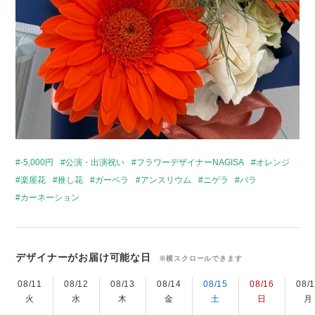
-5,000円
公演・出演祝い
フラワーデザイナーNAGISA
オレンジ
楽屋花
推し花
ガーベラ
アンスリウム
ニゲラ
バラ
カーネーション
デザイナーがお届け可能な日
※横スクロールできます
08/11
08/12
08/13
08/14
08/15
08/16
08/
火
水
木
金
土
日
月