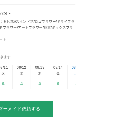
,725)〜
けるお花)/スタンド花/ロゴフラワー/ドライフラ
ドフラワー/アートフラワー/花束/ボックスフラ
ート
きます
08/11
08/12
08/13
08/14
08/15
08/16
08/17
火
水
木
金
土
日
月
×
×
×
×
×
ダーメイド依頼する