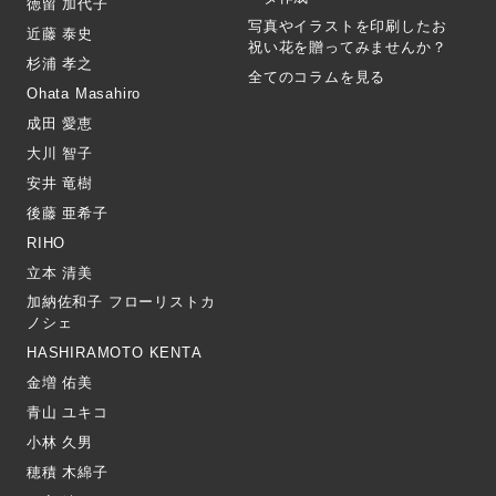
徳留 加代子
写真やイラストを印刷したお
近藤 泰史
祝い花を贈ってみませんか？
杉浦 孝之
全てのコラムを見る
Ohata Masahiro
成田 愛恵
大川 智子
安井 竜樹
後藤 亜希子
RIHO
立本 清美
加納佐和子 フローリストカ
ノシェ
HASHIRAMOTO KENTA
金増 佑美
青山 ユキコ
小林 久男
穂積 木綿子