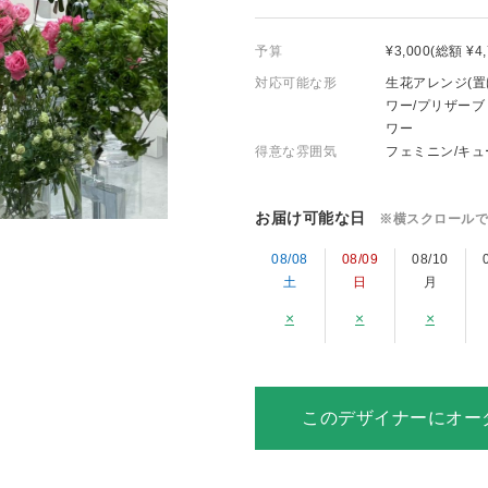
予算
¥3,000(総額 ¥4
対応可能な形
生花アレンジ(置
ワー/プリザーブ
ワー
得意な雰囲気
フェミニン/キュ
お届け可能な日
※横スクロールで
08/08
08/09
08/10
土
日
月
×
×
×
このデザイナーにオー