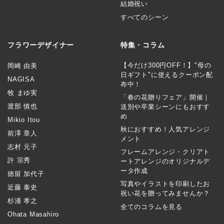
結婚祝い
すべてのシーン
フラワーデザイナー
特集・コラム
【今だけ300円OFF！】"母の
岡崎 由美
日ギフト"に使えるクーポン配
NAGISA
布中！
牧 まゆ実
「春の花贈りフェア」開催｜
渡部 慎也
送別や卒業シーンにもおすす
め
Mikio Itou
秋におすすめ！人気アレンジ
前澤 章人
メント
志村 元子
フレームアレンジ・クリアト
許 宗秀
ートアレンジのオリジナルデ
ータ作成
徳留 加代子
写真やイラストを印刷したお
近藤 泰史
祝い花を贈ってみませんか？
杉浦 孝之
全てのコラムを見る
Ohata Masahiro