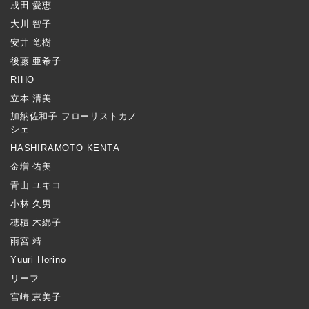
成田 愛恵
大川 智子
安井 竜樹
後藤 亜希子
RIHO
立本 清美
加納佐和子 フローリストカノ
シェ
HASHIRAMOTO KENTA
金増 佑美
青山 ユキコ
小林 久男
穂積 木綿子
雨宮 靖
Yuuri Horino
リーフ
宮崎 恵美子