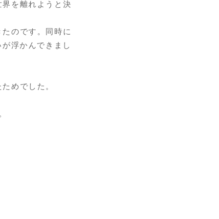
世界を離れようと決
きたのです。同時に
いが浮かんできまし
たためでした。
。