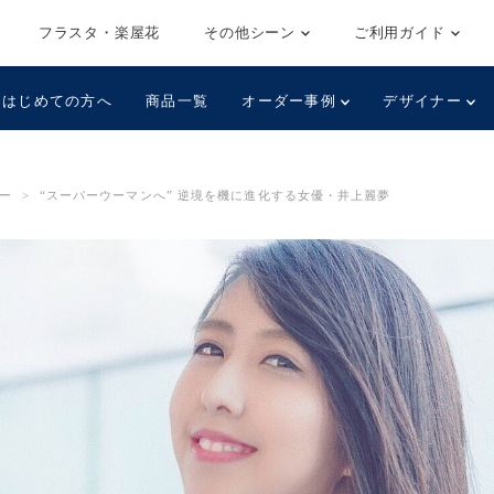
フラスタ・楽屋花
その他シーン
ご利用ガイド
はじめての方へ
商品一覧
オーダー事例
デザイナー
ー
>
“スーパーウーマンへ” 逆境を機に進化する女優・井上麗夢