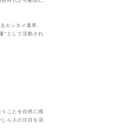
高校時代から劇団に
けるエンタメ業界。
優”として活動され
いうことを自然に感
かしら人の注目を浴