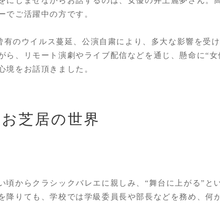
をにじませながらお話するのは、女優の井上麗夢さん。
ーでご活躍中の方です。
、未曾有のウイルス蔓延、公演自粛により、多大な影響を受
がら、リモート演劇やライブ配信などを通じ、懸命に“女
心境をお話頂きました。
たお芝居の世界
い頃からクラシックバレエに親しみ、“舞台に上がる”と
を降りても、学校では学級委員長や部長などを務め、何