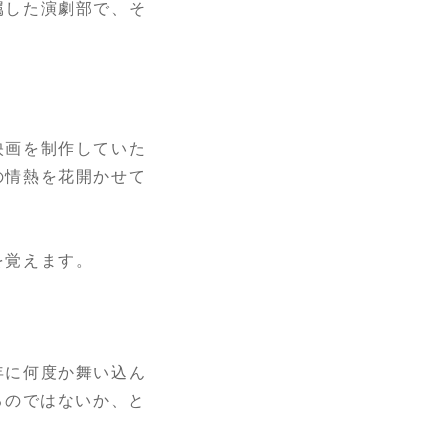
属した演劇部で、そ
映画を制作していた
の情熱を花開かせて
を覚えます。
年に何度か舞い込ん
るのではないか、と