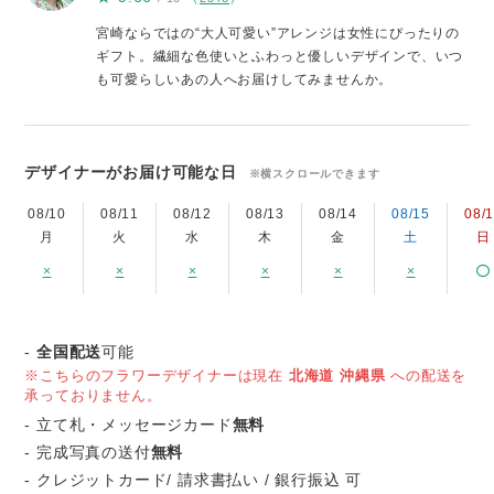
宮崎ならではの“大人可愛い”アレンジは女性にぴったりの
ギフト。繊細な色使いとふわっと優しいデザインで、いつ
も可愛らしいあの人へお届けしてみませんか。
デザイナーがお届け可能な日
※横スクロールできます
08/10
08/11
08/12
08/13
08/14
08/15
08/
月
火
水
木
金
土
日
×
×
×
×
×
×
-
全国配送
可能
※こちらのフラワーデザイナーは現在
北海道
沖縄県
への配送を
承っておりません。
- 立て札・メッセージカード
無料
- 完成写真の送付
無料
- クレジットカード/ 請求書払い / 銀行振込 可