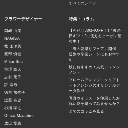
すべてのシーン
フラワーデザイナー
特集・コラム
【今だけ300円OFF！】"母の
岡崎 由美
日ギフト"に使えるクーポン配
NAGISA
布中！
牧 まゆ実
「春の花贈りフェア」開催｜
渡部 慎也
送別や卒業シーンにもおすす
め
Mikio Itou
秋におすすめ！人気アレンジ
前澤 章人
メント
志村 元子
フレームアレンジ・クリアト
許 宗秀
ートアレンジのオリジナルデ
ータ作成
徳留 加代子
写真やイラストを印刷したお
近藤 泰史
祝い花を贈ってみませんか？
杉浦 孝之
全てのコラムを見る
Ohata Masahiro
成田 愛恵