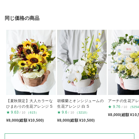
同じ価格の商品
【夏秋限定】大人カラーな
胡蝶蘭とオンシジュームの
アーチの生花アレン
ひまわりの生花アレンジ S
生花アレンジ 白 S
★
9.76
/ 10
（525
★
9.63
★
9.6
/ 10
（615）
/ 10
（3210）
¥8,000(総額 ¥10,
¥8,000(総額 ¥10,500)
¥8,000(総額 ¥10,500)