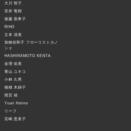
大川 智子
安井 竜樹
後藤 亜希子
RIHO
立本 清美
加納佐和子 フローリストカノ
シェ
HASHIRAMOTO KENTA
金増 佑美
青山 ユキコ
小林 久男
穂積 木綿子
雨宮 靖
Yuuri Horino
リーフ
宮崎 恵美子