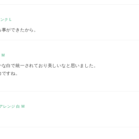
ンク L
る事ができたから。
 M
かな白で統一されており美しいなと思いました。
力ですね。
レンジ 白 M