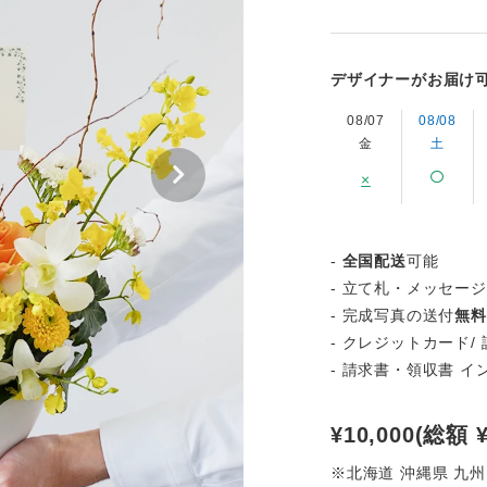
デザイナーがお届け
08/07
08/08
金
土
×
-
全国配送
可能
- 立て札・メッセー
- 完成写真の送付
無料
- クレジットカード/ 
- 請求書・領収書 
¥10,000(総額 ¥
※北海道 沖縄県 九