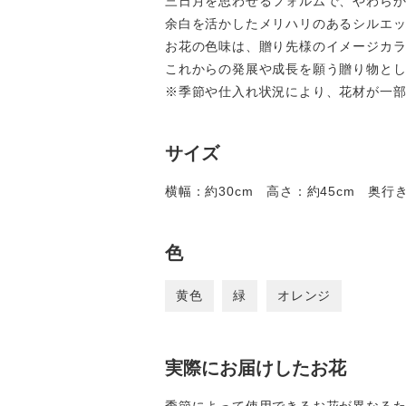
三日月を思わせるフォルムで、やわら
余白を活かしたメリハリのあるシルエ
お花の色味は、贈り先様のイメージカ
これからの発展や成長を願う贈り物と
※季節や仕入れ状況により、花材が一
サイズ
横幅：約30cm 高さ：約45cm 奥行き
色
黄色
緑
オレンジ
実際にお届けしたお花