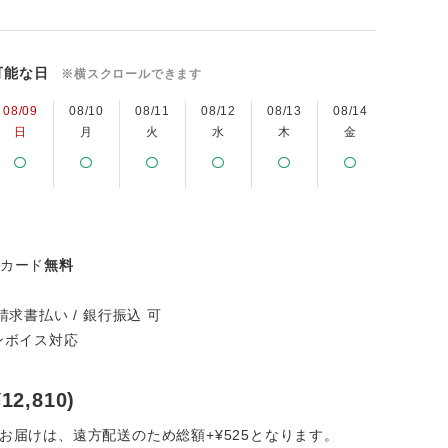
可能な日
※横スクロールできます
08/09
08/10
08/11
08/12
08/13
08/14
08/15
日
月
火
水
木
金
土
ジカード
無料
請求書払い / 銀行振込 可
インボイス対応
12,810)
州お届けは、遠方配送のため総額+¥525となります。