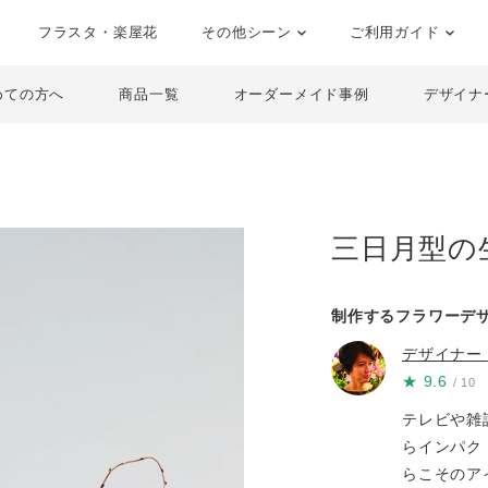
フラスタ・楽屋花
その他シーン
ご利用ガイド
めての方へ
商品一覧
オーダーメイド事例
デザイナ
三日月型の
制作するフラワーデ
デザイナー
★
9.6
/ 10
テレビや雑
らインパク
らこそのア