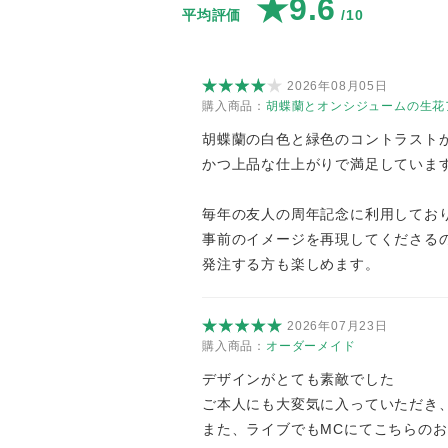
★9.6
平均評価
/10
2026年08月05日
購入商品：
胡蝶蘭とオンシジュームの生花ア
胡蝶蘭の白色と緑色のコントラスト
かつ上品な仕上がりで満足していま
毎年の友人の周年記念に利用してお
事前のイメージを再現してくださる
発注する方も楽しめます。
2026年07月23日
購入商品：
オーダーメイド
デザインがとても素敵でした
ご本人にも大変気に入っていただき
また、ライブでもMCにてこちらの