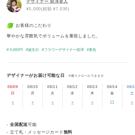
デザイナー
前澤章人
¥5,000(総額 ¥7,035)
お客様のこだわり
華やかな雰囲気でボリュームを重視しました。
-5,000円
誕生日
フラワーデザイナー前澤
黄色
デザイナーがお届け可能な日
※横スクロールできます
08/09
08/10
08/11
08/12
08/13
08/14
08/
日
月
火
水
木
金
土
×
×
×
×
×
×
-
全国配送
可能
- 立て札・メッセージカード
無料