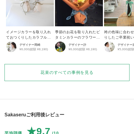
イメージカラーを取り入れ
季節のお花を取り入れたビ
袴の色味に合わ
ておつくりしたカラフルブ
タミンカラーのフラワーブ
りしたご卒業祝
ーケ
ーケ
デザイナー
岡崎
デザイナー
許
デザイナー
¥6,000(総額 ¥8,190)
¥6,000(総額 ¥8,190)
¥5,000(総額
花束
のすべての事例を見る
Sakaseruご利用後レビュー
★9.7
平均評価
/10