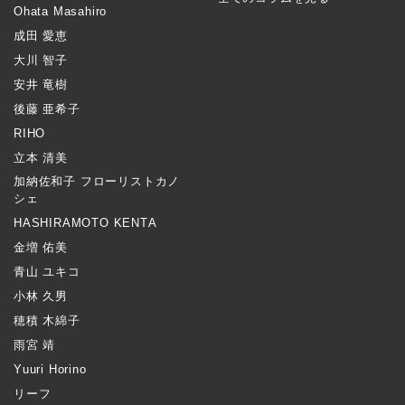
Ohata Masahiro
成田 愛恵
大川 智子
安井 竜樹
後藤 亜希子
RIHO
立本 清美
加納佐和子 フローリストカノ
シェ
HASHIRAMOTO KENTA
金増 佑美
青山 ユキコ
小林 久男
穂積 木綿子
雨宮 靖
Yuuri Horino
リーフ