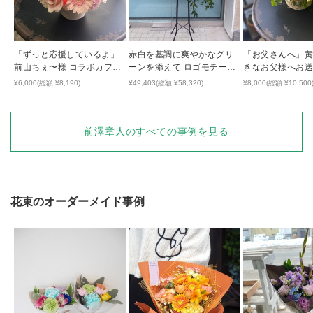
「ずっと応援しているよ」
赤白を基調に爽やかなグリ
「お父さんへ」
前山ちぇ〜様 コラボカフェ
ーンを添えて ロゴモチーフ
きなお父様へお
開催祝い花
のハートが隠れた開店祝い
気の出るアレン
¥6,000(総額 ¥8,190)
¥49,403(総額 ¥58,320)
¥8,000(総額 ¥10,500
花
前澤章人
のすべての事例を見る
花束
のオーダーメイド事例