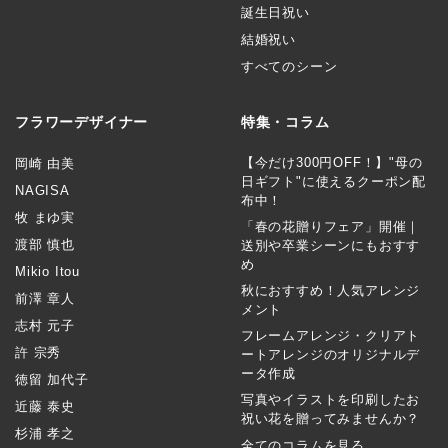
誕生日祝い
結婚祝い
すべてのシーン
フラワーデザイナー
特集・コラム
【今だけ300円OFF！】"母の
岡崎 由美
日ギフト"に使えるクーポン配
NAGISA
布中！
牧 まゆ実
「春の花贈りフェア」開催｜
渡部 慎也
送別や卒業シーンにもおすす
め
Mikio Itou
秋におすすめ！人気アレンジ
前澤 章人
メント
志村 元子
フレームアレンジ・クリアト
許 宗秀
ートアレンジのオリジナルデ
ータ作成
徳留 加代子
写真やイラストを印刷したお
近藤 泰史
祝い花を贈ってみませんか？
杉浦 孝之
全てのコラムを見る