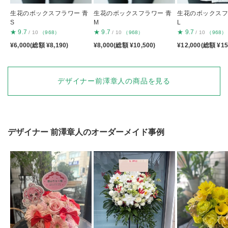
生花のボックスフラワー 青
生花のボックスフラワー 青
生花のボックスフ
S
M
L
★
9.7
★
9.7
★
9.7
/ 10
（968）
/ 10
（968）
/ 10
（968）
¥6,000(総額 ¥8,190)
¥8,000(総額 ¥10,500)
¥12,000(総額 ¥15
デザイナー前澤章人の商品を見る
デザイナー
前澤章人
のオーダーメイド事例