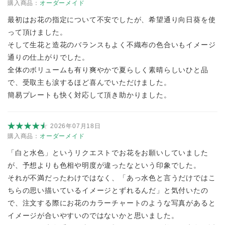
購入商品：
オーダーメイド
最初はお花の指定について不安でしたが、希望通り向日葵を使
って頂けました。
そして生花と造花のバランスもよく不織布の色合いもイメージ
通りの仕上がりでした。
全体のボリュームも有り爽やかで夏らしく素晴らしいひと品
で、受取主も涙するほど喜んでいただけました。
簡易プレートも快く対応して頂き助かりました。
2026年07月18日
購入商品：
オーダーメイド
「白と水色」というリクエストでお花をお願いしていました
が、予想よりも色相や明度が違ったなという印象でした。
それが不満だったわけではなく、「あっ水色と言うだけではこ
ちらの思い描いているイメージとずれるんだ」と気付いたの
で、注文する際にお花のカラーチャートのような写真があると
イメージが合いやすいのではないかと思いました。