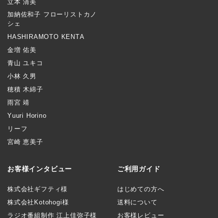
立本 清美
加納佐和子 フローリストカノ
シェ
HASHIRAMOTO KENTA
金増 佑美
青山 ユキコ
小林 久男
穂積 木綿子
雨宮 靖
Yuuri Horino
リーフ
宮崎 恵美子
お客様インタビュー
ご利用ガイド
株式会社ギフティ様
はじめての方へ
株式会社Kotohogi様
送料について
ラジオ番組制作 江上佳弥子様
お客様レビュー