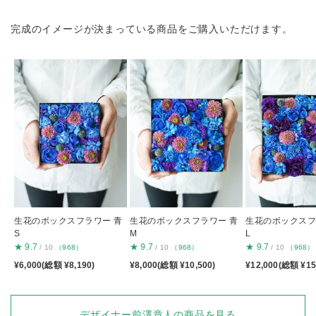
完成のイメージが決まっている商品をご購入いただけます。
生花のボックスフラワー 青
生花のボックスフラワー 青
生花のボックスフ
S
M
L
★
9.7
★
9.7
★
9.7
/ 10
（968）
/ 10
（968）
/ 10
（968）
¥6,000(総額 ¥8,190)
¥8,000(総額 ¥10,500)
¥12,000(総額 ¥15
デザイナー前澤章人の商品を見る