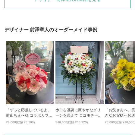
デザイナー
前澤章人
のオーダーメイド事例
「ずっと応援しているよ」
赤白を基調に爽やかなグリ
「お父さんへ」
前山ちぇ〜様 コラボカフェ
ーンを添えて ロゴモチーフ
きなお父様へお
開催祝い花
のハートが隠れた開店祝い
気の出るアレン
¥6,000(総額 ¥8,190)
¥49,403(総額 ¥58,320)
¥8,000(総額 ¥10,500
花