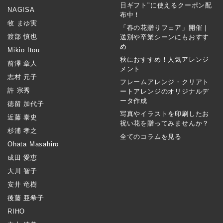
日ギフト"に使えるクーポン配
NAGISA
布中！
牧 まゆ実
「春の花贈りフェア」開催｜
渡部 慎也
送別や卒業シーンにもおすす
め
Mikio Itou
秋におすすめ！人気アレンジ
前澤 章人
メント
志村 元子
フレームアレンジ・クリアト
許 宗秀
ートアレンジのオリジナルデ
ータ作成
徳留 加代子
写真やイラストを印刷したお
近藤 泰史
祝い花を贈ってみませんか？
杉浦 孝之
全てのコラムを見る
Ohata Masahiro
成田 愛恵
大川 智子
安井 竜樹
後藤 亜希子
RIHO