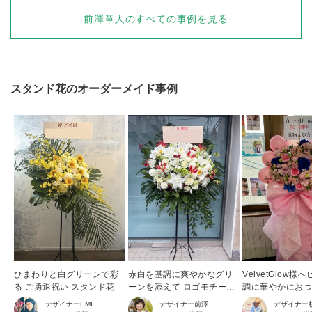
前澤章人
のすべての事例を見る
スタンド花
のオーダーメイド事例
ひまわりと白グリーンで彩
赤白を基調に爽やかなグリ
VelvetGlow
る ご勇退祝い スタンド花
ーンを添えて ロゴモチーフ
調に華やかにお
のハートが隠れた開店祝い
周年祝い花・ス
デザイナー
EMI
デザイナー
前澤
デザイナー