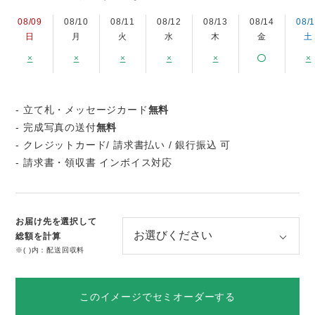
08/09
08/10
08/11
08/12
08/13
08/14
08/
日
月
火
水
木
金
土
×
×
×
×
×
×
- 立て札・メッセージカード
無料
- 完成写真の送付
無料
- クレジットカード/ 請求書払い / 銀行振込 可
- 請求書・領収書 インボイス対応
お届け先を選択して
総額を計算
※( )内：配送回収料
このイメージでセミオーダーする