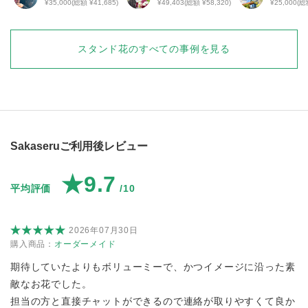
花
¥35,000(総額 ¥41,685)
¥49,403(総額 ¥58,320)
¥25,000(総
スタンド花
のすべての事例を見る
Sakaseruご利用後レビュー
★9.7
平均評価
/10
2026年07月30日
購入商品：
オーダーメイド
期待していたよりもボリューミーで、かつイメージに沿った素
敵なお花でした。
担当の方と直接チャットができるので連絡が取りやすくて良か