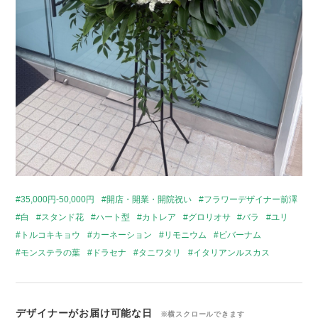
35,000円-50,000円
開店・開業・開院祝い
フラワーデザイナー前澤
白
スタンド花
ハート型
カトレア
グロリオサ
バラ
ユリ
トルコキキョウ
カーネーション
リモニウム
ビバーナム
モンステラの葉
ドラセナ
タニワタリ
イタリアンルスカス
デザイナーがお届け可能な日
※横スクロールできます