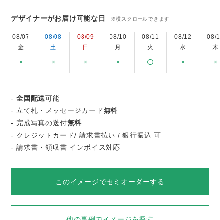
デザイナーがお届け可能な日
※横スクロールできます
08/07
08/08
08/09
08/10
08/11
08/12
08/
金
土
日
月
火
水
木
×
×
×
×
×
×
-
全国配送
可能
- 立て札・メッセージカード
無料
- 完成写真の送付
無料
- クレジットカード/ 請求書払い / 銀行振込 可
- 請求書・領収書 インボイス対応
このイメージでセミオーダーする
他の事例でイメージを探す