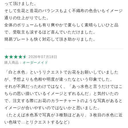
って頂けました。
そして生花と造花のバランスもよく不織布の色合いもイメージ
通りの仕上がりでした。
全体のボリュームも有り爽やかで夏らしく素晴らしいひと品
で、受取主も涙するほど喜んでいただけました。
簡易プレートも快く対応して頂き助かりました。
2026年07月18日
購入商品：
オーダーメイド
「白と水色」というリクエストでお花をお願いしていました
が、予想よりも色相や明度が違ったなという印象でした。
それが不満だったわけではなく、「あっ水色と言うだけではこ
ちらの思い描いているイメージとずれるんだ」と気付いたの
で、注文する際にお花のカラーチャートのような写真があると
イメージが合いやすいのではないかと思いました。
（たとえば水色系で写真が３種類ほどあり、３枚目の水色に近
い色味で…とリクエストするなど）