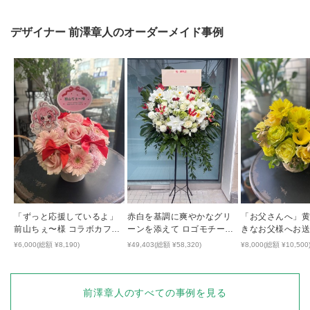
デザイナー
前澤章人
のオーダーメイド事例
「ずっと応援しているよ」
赤白を基調に爽やかなグリ
「お父さんへ」
前山ちぇ〜様 コラボカフェ
ーンを添えて ロゴモチーフ
きなお父様へお
開催祝い花
のハートが隠れた開店祝い
気の出るアレン
¥6,000(総額 ¥8,190)
¥49,403(総額 ¥58,320)
¥8,000(総額 ¥10,500
花
前澤章人
のすべての事例を見る