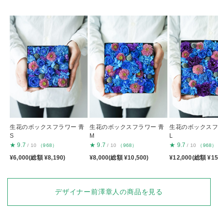
生花のボックスフラワー 青
生花のボックスフラワー 青
生花のボックスフ
S
M
L
★
9.7
★
9.7
★
9.7
/ 10
（968）
/ 10
（968）
/ 10
（968）
¥6,000(総額 ¥8,190)
¥8,000(総額 ¥10,500)
¥12,000(総額 ¥15
デザイナー前澤章人の商品を見る