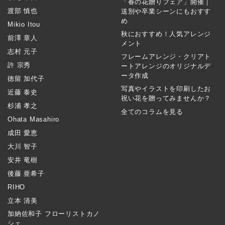
「春の花贈りフェア」開催｜
渡部 慎也
送別や卒業シーンにもおすす
め
Mikio Itou
秋におすすめ！人気アレンジ
前澤 章人
メント
志村 元子
フレームアレンジ・クリアト
許 宗秀
ートアレンジのオリジナルデ
ータ作成
徳留 加代子
写真やイラストを印刷したお
近藤 泰史
祝い花を贈ってみませんか？
杉浦 孝之
全てのコラムを見る
Ohata Masahiro
成田 愛恵
大川 智子
安井 竜樹
後藤 亜希子
RIHO
立本 清美
加納佐和子 フローリストカノ
シェ