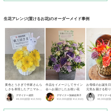
生花アレンジ(置けるお花)
のオーダーメイド事例
黄色とうさぎで作家さんら
作品をイメージしてサイン
お母様のお誕生
しさを表現したアニマルア
会へお届けしたお祝い花
元気を届ける彩
レンジ
花アレンジ
デザイナー
成田
デザイナー
加納佐和子
デザイナー
¥8,000(総額 ¥10,500)
¥10,000(総額 ¥12,810)
¥6,000(総額