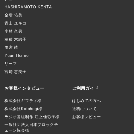
HASHIRAMOTO KENTA
金増 佑美
青山 ユキコ
小林 久男
穂積 木綿子
雨宮 靖
Yuuri Horino
リーフ
宮崎 恵美子
お客様インタビュー
ご利用ガイド
株式会社ギフティ様
はじめての方へ
株式会社Kotohogi様
送料について
ラジオ番組制作 江上佳弥子様
お客様レビュー
一般社団法人日本ブロックチ
ェーン協会様