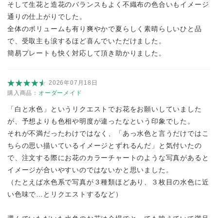
そして生花と造花のバランスもよく不織布の色合いもイメージ
通りの仕上がりでした。
全体のボリュームも有り爽やかで夏らしく素晴らしいひと品
で、受取主も涙するほど喜んでいただけました。
簡易プレートも快く対応して頂き助かりました。
2026年07月18日
購入商品：
オーダーメイド
「白と水色」というリクエストでお花をお願いしていました
が、予想よりも色相や明度が違ったなという印象でした。
それが不満だったわけではなく、「あっ水色と言うだけではこ
ちらの思い描いているイメージとずれるんだ」と気付いたの
で、注文する際にお花のカラーチャートのような写真があると
イメージが合いやすいのではないかと思いました。
（たとえば水色系で写真が３種類ほどあり、３枚目の水色に近
い色味で…とリクエストするなど）