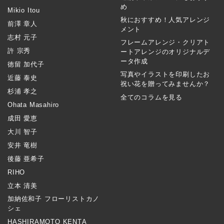
め
Mikio Itou
秋におすすめ！人気アレンジ
前澤 章人
メント
志村 元子
フレームアレンジ・クリアト
許 宗秀
ートアレンジのオリジナルデ
ータ作成
徳留 加代子
写真やイラストを印刷したお
近藤 泰史
祝い花を贈ってみませんか？
杉浦 孝之
全てのコラムを見る
Ohata Masahiro
成田 愛恵
大川 智子
安井 竜樹
後藤 亜希子
RIHO
立本 清美
加納佐和子 フローリストカノ
シェ
HASHIRAMOTO KENTA