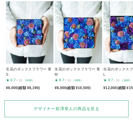
生花のボックスフラワー 青
生花のボックスフラワー 青
生花のボックスフ
S
M
L
★
9.7
★
9.7
★
9.7
/ 10
（968）
/ 10
（968）
/ 10
（968）
¥6,000(総額 ¥8,190)
¥8,000(総額 ¥10,500)
¥12,000(総額 ¥15
デザイナー前澤章人の商品を見る