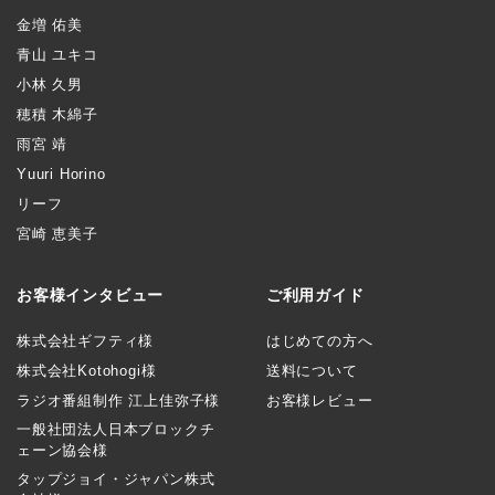
金増 佑美
青山 ユキコ
小林 久男
穂積 木綿子
雨宮 靖
Yuuri Horino
リーフ
宮崎 恵美子
お客様インタビュー
ご利用ガイド
株式会社ギフティ様
はじめての方へ
株式会社Kotohogi様
送料について
ラジオ番組制作 江上佳弥子様
お客様レビュー
一般社団法人日本ブロックチ
ェーン協会様
タップジョイ・ジャパン株式