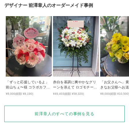
デザイナー
前澤章人
のオーダーメイド事例
「ずっと応援しているよ」
赤白を基調に爽やかなグリ
「お父さんへ」
前山ちぇ〜様 コラボカフェ
ーンを添えて ロゴモチーフ
きなお父様へお
開催祝い花
のハートが隠れた開店祝い
気の出るアレン
¥6,000(総額 ¥8,190)
¥49,403(総額 ¥58,320)
¥8,000(総額 ¥10,500
花
前澤章人
のすべての事例を見る