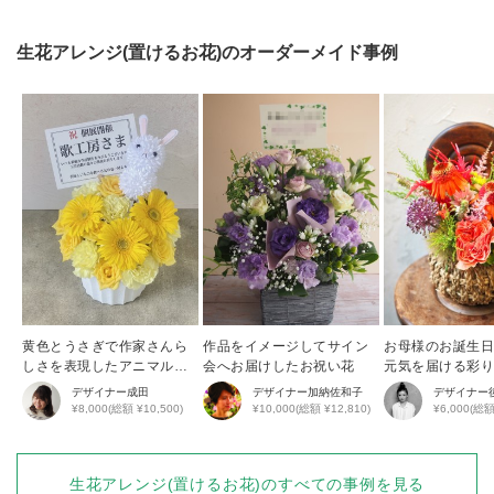
生花アレンジ(置けるお花)
のオーダーメイド事例
黄色とうさぎで作家さんら
作品をイメージしてサイン
お母様のお誕生
しさを表現したアニマルア
会へお届けしたお祝い花
元気を届ける彩
レンジ
花アレンジ
デザイナー
成田
デザイナー
加納佐和子
デザイナー
¥8,000(総額 ¥10,500)
¥10,000(総額 ¥12,810)
¥6,000(総額
生花アレンジ(置けるお花)
のすべての事例を見る