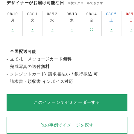
デザイナーがお届け可能な日
※横スクロールできます
08/10
08/11
08/12
08/13
08/14
08/15
08/
月
火
水
木
金
土
日
×
×
×
×
×
×
-
全国配送
可能
- 立て札・メッセージカード
無料
- 完成写真の送付
無料
- クレジットカード/ 請求書払い / 銀行振込 可
- 請求書・領収書 インボイス対応
このイメージでセミオーダーする
他の事例でイメージを探す