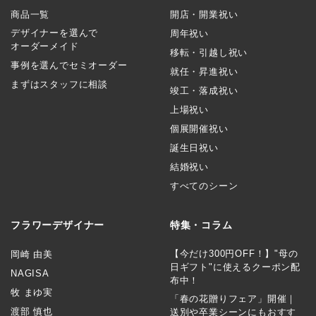
商品一覧
開店・開業祝い
デザイナーを選んで
周年祝い
オーダーメイド
移転・引越し祝い
事例を選んでセミオーダー
就任・昇進祝い
まずはスタッフに相談
竣工・落成祝い
上場祝い
個展開催祝い
誕生日祝い
結婚祝い
すべてのシーン
フラワーデザイナー
特集・コラム
【今だけ300円OFF！】"母の
岡崎 由美
日ギフト"に使えるクーポン配
NAGISA
布中！
牧 まゆ実
「春の花贈りフェア」開催｜
渡部 慎也
送別や卒業シーンにもおすす