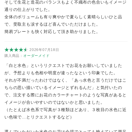
そして生花と造花のバランスもよく不織布の色合いもイメージ
通りの仕上がりでした。
全体のボリュームも有り爽やかで夏らしく素晴らしいひと品
で、受取主も涙するほど喜んでいただけました。
簡易プレートも快く対応して頂き助かりました。
2026年07月18日
購入商品：
オーダーメイド
「白と水色」というリクエストでお花をお願いしていました
が、予想よりも色相や明度が違ったなという印象でした。
それが不満だったわけではなく、「あっ水色と言うだけではこ
ちらの思い描いているイメージとずれるんだ」と気付いたの
で、注文する際にお花のカラーチャートのような写真があると
イメージが合いやすいのではないかと思いました。
（たとえば水色系で写真が３種類ほどあり、３枚目の水色に近
い色味で…とリクエストするなど）
選んでいただいた水色のお花は会場でとっても映えていて満足