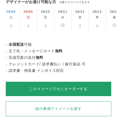
デザイナーがお届け可能な日
※横スクロールできます
08/08
08/09
08/10
08/11
08/12
08/13
08/
土
日
月
火
水
木
金
×
×
×
×
×
-
全国配送
可能
- 立て札・メッセージカード
無料
- 完成写真の送付
無料
- クレジットカード/ 請求書払い / 銀行振込 可
- 請求書・領収書 インボイス対応
このイメージでセミオーダーする
他の事例でイメージを探す