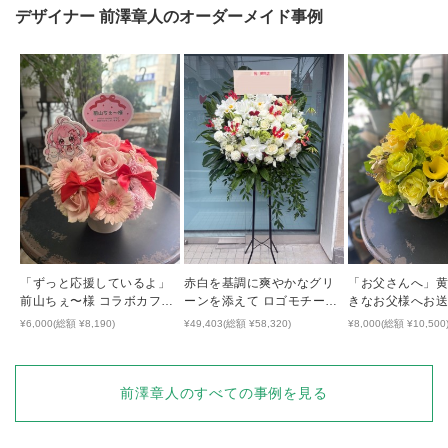
デザイナー
前澤章人
のオーダーメイド事例
「ずっと応援しているよ」
赤白を基調に爽やかなグリ
「お父さんへ」
前山ちぇ〜様 コラボカフェ
ーンを添えて ロゴモチーフ
きなお父様へお
開催祝い花
のハートが隠れた開店祝い
気の出るアレン
¥6,000(総額 ¥8,190)
¥49,403(総額 ¥58,320)
¥8,000(総額 ¥10,500
花
前澤章人
のすべての事例を見る