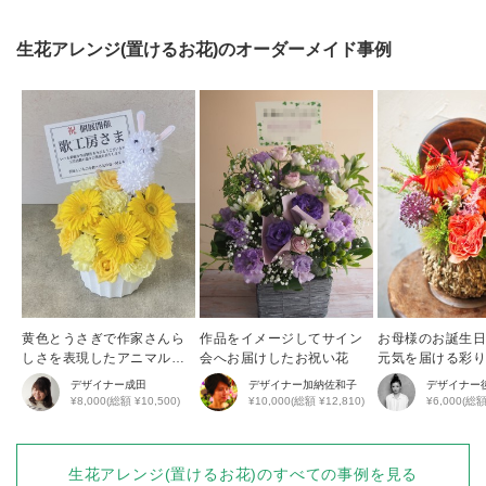
生花アレンジ(置けるお花)
のオーダーメイド事例
黄色とうさぎで作家さんら
作品をイメージしてサイン
お母様のお誕生
しさを表現したアニマルア
会へお届けしたお祝い花
元気を届ける彩
レンジ
花アレンジ
デザイナー
成田
デザイナー
加納佐和子
デザイナー
¥8,000(総額 ¥10,500)
¥10,000(総額 ¥12,810)
¥6,000(総額
生花アレンジ(置けるお花)
のすべての事例を見る