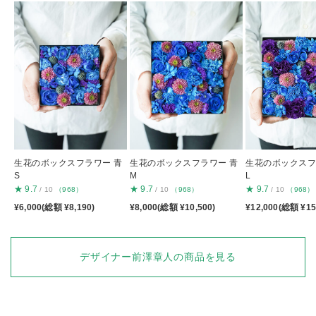
生花のボックスフラワー 青
生花のボックスフラワー 青
生花のボックスフ
S
M
L
★
9.7
★
9.7
★
9.7
/ 10
（968）
/ 10
（968）
/ 10
（968）
¥6,000(総額 ¥8,190)
¥8,000(総額 ¥10,500)
¥12,000(総額 ¥15
デザイナー前澤章人の商品を見る