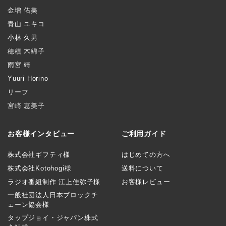
金増 佑美
青山 ユキコ
小林 久男
穂積 木綿子
雨宮 靖
Yuuri Horino
リーフ
宮崎 恵美子
お客様インタビュー
ご利用ガイド
株式会社ギフティ様
はじめての方へ
株式会社Kotohogi様
送料について
ラジオ番組制作 江上佳弥子様
お客様レビュー
一般社団法人日本ブロックチ
ェーン協会様
タップジョイ・ジャパン株式