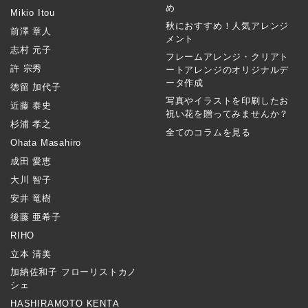
め
Mikio Itou
秋におすすめ！人気アレンジ
前澤 章人
メント
志村 元子
フレームアレンジ・クリアト
許 宗秀
ートアレンジのオリジナルデ
ータ作成
徳留 加代子
写真やイラストを印刷したお
近藤 泰史
祝い花を贈ってみませんか？
杉浦 孝之
全てのコラムを見る
Ohata Masahiro
成田 愛恵
大川 智子
安井 竜樹
後藤 亜希子
RIHO
立本 清美
加納佐和子 フローリストカノ
シェ
HASHIRAMOTO KENTA