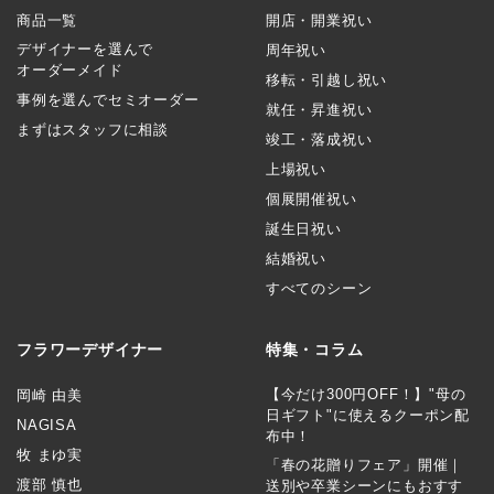
商品一覧
開店・開業祝い
デザイナーを選んで
周年祝い
オーダーメイド
移転・引越し祝い
事例を選んでセミオーダー
就任・昇進祝い
まずはスタッフに相談
竣工・落成祝い
上場祝い
個展開催祝い
誕生日祝い
結婚祝い
すべてのシーン
フラワーデザイナー
特集・コラム
【今だけ300円OFF！】"母の
岡崎 由美
日ギフト"に使えるクーポン配
NAGISA
布中！
牧 まゆ実
「春の花贈りフェア」開催｜
渡部 慎也
送別や卒業シーンにもおすす