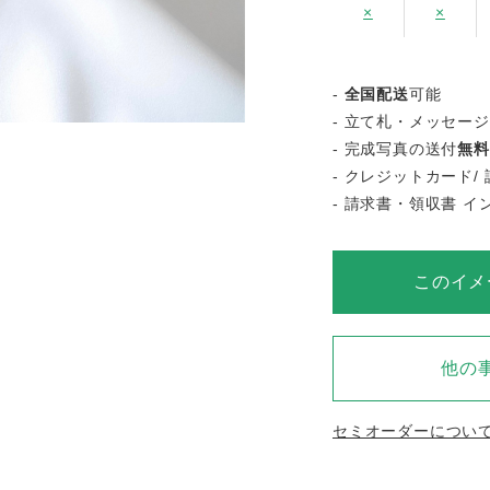
×
×
-
全国配送
可能
- 立て札・メッセー
- 完成写真の送付
無料
- クレジットカード/ 
- 請求書・領収書 
このイメ
他の
セミオーダーについ