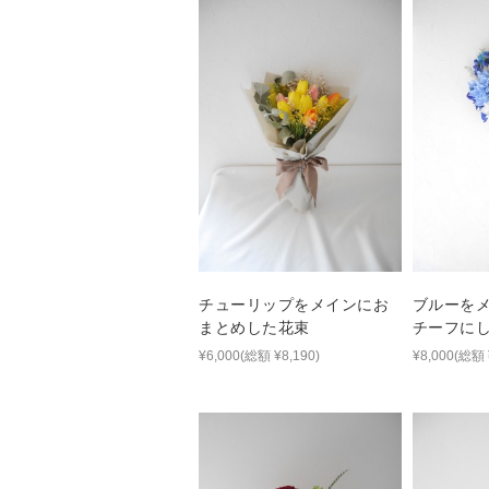
チューリップをメインにお
ブルーを
まとめした花束
チーフに
ーのリー
¥6,000(総額 ¥8,190)
¥8,000(総額 