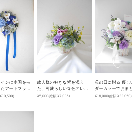
メインに南国をモ
故人様の好きな紫を添え
母の日に贈る 優し
したアートフラワ
た、可愛らしい春色アレン
ダーカラーでおま
ス
ジメント
華やかな胡蝶蘭ア
¥10,500)
¥5,000(総額 ¥7,035)
¥18,000(総額 ¥22,050)