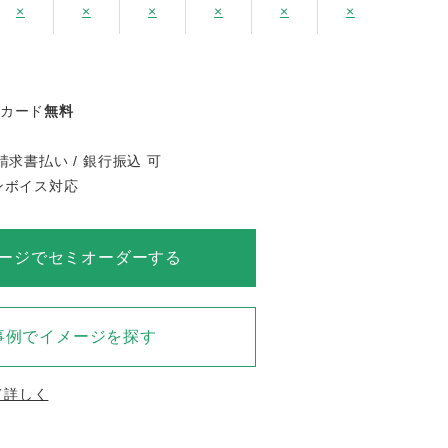
×
×
×
×
×
×
ジカード
無料
請求書払い / 銀行振込 可
インボイス対応
ージでセミオーダーする
事例でイメージを探す
て詳しく