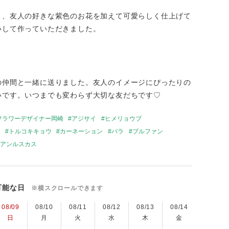
と、友人の好きな紫色のお花を加えて可愛らしく仕上げて
いして作っていただきました。
の仲間と一緒に送りました。友人のイメージにぴったりの
いです。いつまでも変わらず大切な友だちです♡
フラワーデザイナー岡崎
アジサイ
ヒメリョウブ
トルコキキョウ
カーネーション
バラ
ブルファン
アンルスカス
可能な日
※横スクロールできます
08/09
08/10
08/11
08/12
08/13
08/14
08/15
日
月
火
水
木
金
土