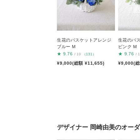
生花のバスケットアレンジ
生花のバ
ブルー M
ピンク M
★
9.76
★
9.76
/ 10
（131）
/ 
¥9,000(総額 ¥11,655)
¥9,000(総
デザイナー
岡崎由美
のオーダ