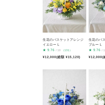
生花のバスケットアレンジ
生花のバ
イエロー L
ブルー L
★
9.76
★
9.76
/ 10
（131）
/ 
¥12,000(総額 ¥15,120)
¥12,000(