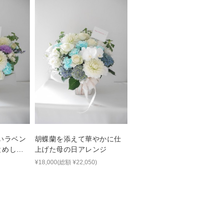
いラベン
胡蝶蘭を添えて華やかに仕
とめした
上げた母の日アレンジ
レンジ
¥18,000(総額 ¥22,050)