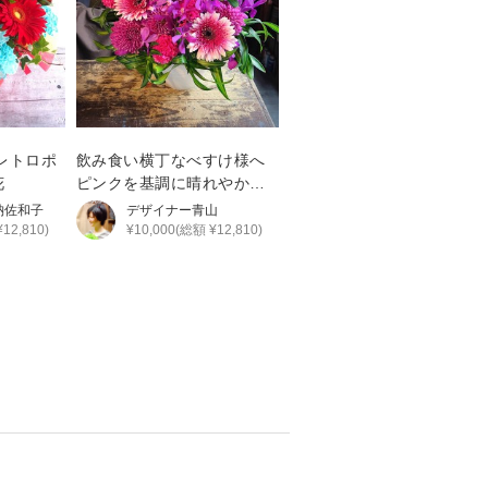
レトロポ
飲み食い横丁なべすけ様へ
花
ピンクを基調に晴れやかな
雰囲気でおつくりした周年
納佐和子
デザイナー
青山
祝い花
12,810)
¥10,000(総額 ¥12,810)