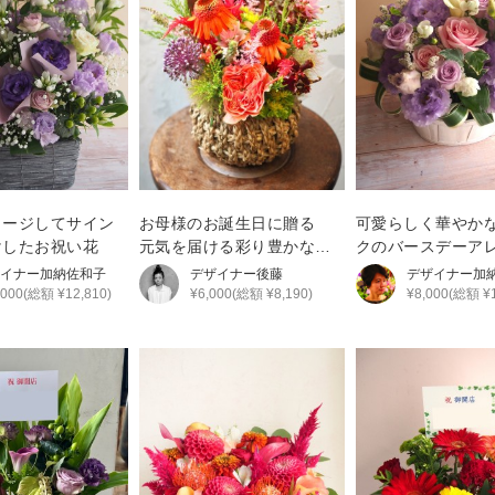
メージしてサイン
お母様のお誕生日に贈る
可愛らしく華やか
けしたお祝い花
元気を届ける彩り豊かな生
クのバースデーア
花アレンジ
イナー
加納佐和子
デザイナー
後藤
デザイナー
加
,000(総額 ¥12,810)
¥6,000(総額 ¥8,190)
¥8,000(総額 ¥1