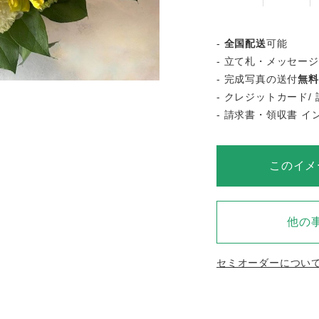
-
全国配送
可能
- 立て札・メッセー
- 完成写真の送付
無料
- クレジットカード/ 
- 請求書・領収書 
このイメ
他の
セミオーダーについ