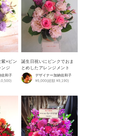
な紫×ピン
誕生日祝いにピンクでおま
レンジ
とめしたアレンジメント
納佐和子
デザイナー
加納佐和子
0,500)
¥6,000(総額 ¥8,190)