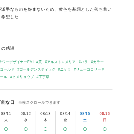
が派手なものを好まないため、黄色を基調とした落ち着い
を希望した
ろの感謝
ラワーデザイナーEMI
黄
アルストロメリア
バラ
カラー
ゴールド
ゴールデンスティック
ニゲラ
リューココリーネ
ール
ヒメリョウブ
丁宇草
可能な日
※横スクロールできます
08/11
08/12
08/13
08/14
08/15
08/16
08/17
火
水
木
金
土
日
月
×