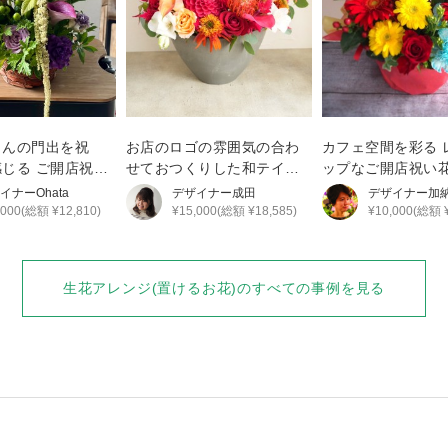
さんの門出を祝
お店のロゴの雰囲気の合わ
カフェ空間を彩る 
じる ご開店祝い
せておつくりした和テイス
ップなご開店祝い
トな生花アレンジ
イナー
Ohata
デザイナー
成田
デザイナー
加
,000(総額 ¥12,810)
¥15,000(総額 ¥18,585)
¥10,000(総額 ¥
生花アレンジ(置けるお花)
のすべての事例を見る