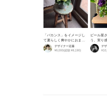
「バカンス」をイメージし
ビール屋
て夏らしく爽やかにおまと
う、実り感
めしたアレンジメント
花
デザイナー
近藤
デザ
¥6,000(総額 ¥8,190)
¥10