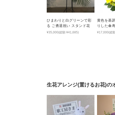
ひまわりと白グリーンで彩
黄色を基
る ご勇退祝い スタンド花
りした傘
¥35,000(総額 ¥41,685)
¥17,000(総額
生花アレンジ(置けるお花)
の