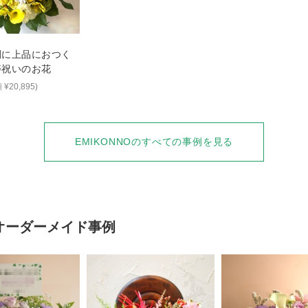
調に上品におつく
寿祝いのお花
 ¥20,895)
EMIKONNO
のすべての事例を見る
オーダーメイド事例