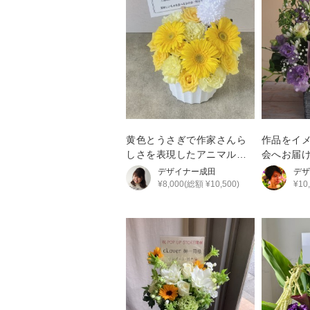
黄色とうさぎで作家さんら
作品をイ
しさを表現したアニマルア
会へお届
レンジ
デザイナー
成田
デザ
¥8,000(総額 ¥10,500)
¥10