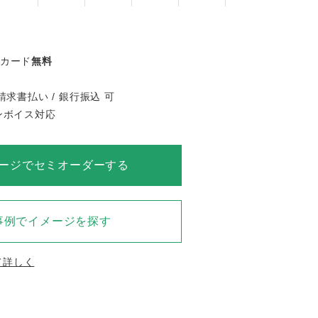
ジカード
無料
請求書払い / 銀行振込 可
インボイス対応
ージでセミオーダーする
事例でイメージを探す
て詳しく