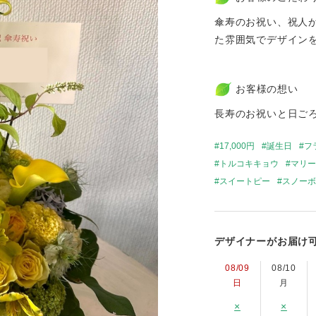
傘寿のお祝い、祝人
た雰囲気でデザイン
お客様の想い
長寿のお祝いと日ご
17,000円
誕生日
フ
トルコキキョウ
マリー
スイートピー
スノーボ
デザイナーがお届け
08/09
08/10
日
月
×
×