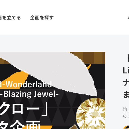
画を立てる
企画を探す
【
L
calendar_month
location_on