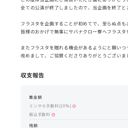
全ての公演が終了しましたので、当企画を終了と
フラスタを企画することが初めてで、至らぬ点も
皆様のおかげで無事にサバナクロー寮へフラスタ
またフラスタを贈れる機会があるようにと願いつ
改めまして、ご協賛くださりありがとうございま
収支報告
集金額
ミンサカ手数料(
10
%)
help
振込手数料
help
残額