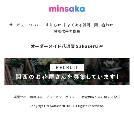
サービスについて
｜
お知らせ
｜
よくある質問・問い合わせ
｜
機能改善の依頼
オーダーメイド花通販 Sakaseru
select_window
運営会社
利用規約
プライバシーポリシー
特定商取引法に関する記述
Copyright © Sakaseru Inc. All rights reserverd.