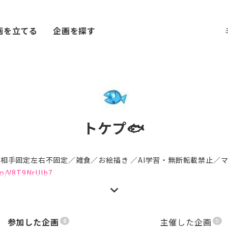
画を立てる
企画を探す
トケプ🐟
🦁相手固定左右不固定／雑食／お絵描き ／AI学習・無断転載禁止／
.co/V8T9NrUlb7
参加した企画
主催した企画
0
0