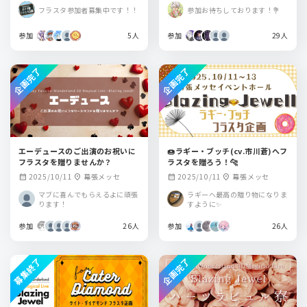
ベントホール
フラスタ参加者募集中です！！
参加お待ちしております！💐
参加
5人
参加
29人
企画完了
企画完了
エーデュースのご出演のお祝いに
🍩ラギー・ブッチ(cv.市川蒼)へフ
フラスタを贈りませんか？
ラスタを贈ろう！🐆
2025/10/11
幕張メッセ
2025/10/11
幕張メッセ
calendar_month
location_on
calendar_month
location_on
マブに喜んでもらえるよに頑張
ラギーへ最高の贈り物になりま
ります！
すように✨
参加
26人
参加
26人
募集終了
企画完了