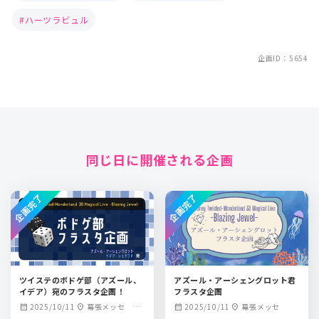
ハーツラビュル
企画ID：5654
同じ日に開催される企画
企画完了
企画完了
ツイステのボドゲ部（アズール、
アズール・アーシェングロット君
イデア）宛のフラスタ企画！
フラスタ企画
2025/10/11
幕張メッセ イ
2025/10/11
幕張メッセ
calendar_month
location_on
calendar_month
location_on