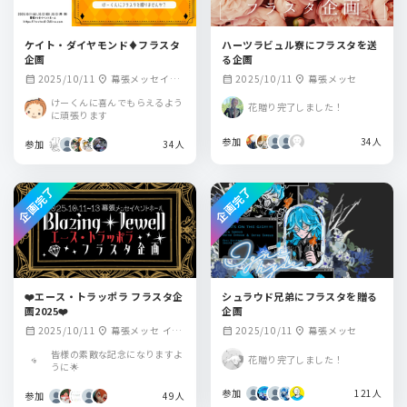
ケイト・ダイヤモンド♦️フラスタ
ハーツラビュル寮にフラスタを送
企画
る企画
2025/10/11
幕張メッセイベ
2025/10/11
幕張メッセ
calendar_month
location_on
calendar_month
location_on
ントホール
けーくんに喜んでもらえるよう
花贈り完了しました！
に頑張ります
参加
34人
参加
34人
企画完了
企画完了
❤️エース・トラッポラ フラスタ企
シュラウド兄弟にフラスタを贈る
画2025❤️
企画
2025/10/11
幕張メッセ イベ
2025/10/11
幕張メッセ
calendar_month
location_on
calendar_month
location_on
ントホール
皆様の素敵な記念になりますよ
花贈り完了しました！
うに🌟
参加
121人
参加
49人