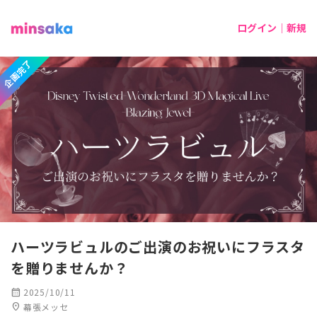
ログイン｜新規
企画完了
ハーツラビュルのご出演のお祝いにフラスタ
を贈りませんか？
calendar_month
2025/10/11
location_on
幕張メッセ