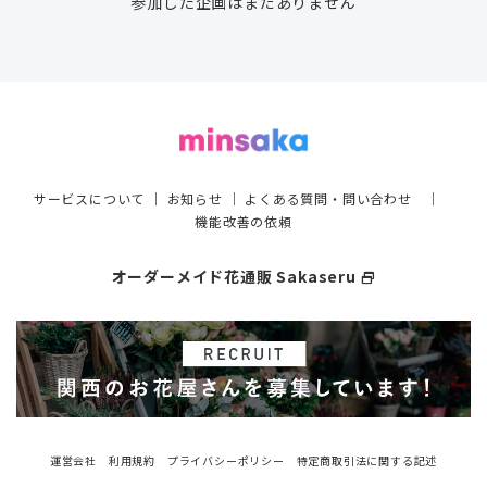
参加した企画はまだありません
サービスについて
｜
お知らせ
｜
よくある質問・問い合わせ
｜
機能改善の依頼
オーダーメイド花通販 Sakaseru
select_window
運営会社
利用規約
プライバシーポリシー
特定商取引法に関する記述