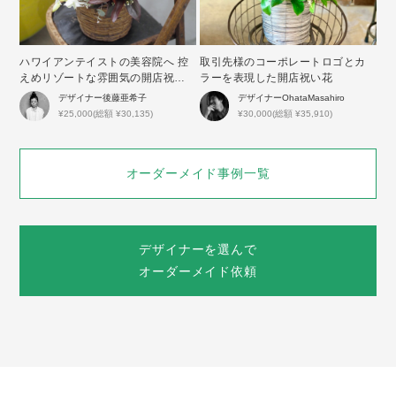
ハワイアンテイストの美容院へ 控
取引先様のコーポレートロゴとカ
えめリゾートな雰囲気の開店祝い
ラーを表現した開店祝い花
花
デザイナー
後藤亜希子
デザイナー
OhataMasahiro
¥25,000(総額 ¥30,135)
¥30,000(総額 ¥35,910)
オーダーメイド事例一覧
デザイナーを選んで
オーダーメイド依頼