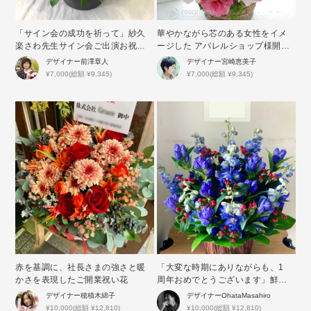
「サイン会の成功を祈って」紗久
華やかながら芯のある女性をイメ
楽さわ先生サイン会ご出演お祝い
ージした アパレルショップ様開店
花
祝い花
デザイナー
前澤章人
デザイナー
宮崎恵美子
¥7,000(総額 ¥9,345)
¥7,000(総額 ¥9,345)
赤を基調に、社長さまの強さと暖
「大変な時期にありながらも、1
かさを表現したご開業祝い花
周年おめでとうございます」鮮や
かなブルーが印象的な周年祝い花
デザイナー
穂積木綿子
デザイナー
OhataMasahiro
¥10,000(総額 ¥12,810)
¥10,000(総額 ¥12,810)