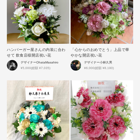
ハンバーガー屋さんの内装に合わ
「心からのおめでとう」上品で華
せて 飲食店様開店祝い花
やかな開店祝い花
デザイナー
OhataMasahiro
デザイナー
小林久男
¥5,000(総額 ¥7,035)
¥6,000(総額 ¥8,190)