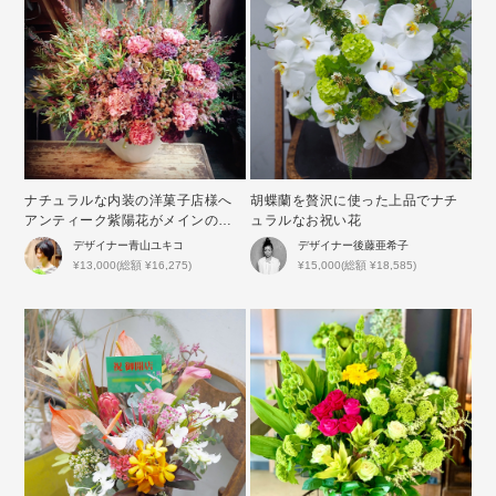
ナチュラルな内装の洋菓子店様へ
胡蝶蘭を贅沢に使った上品でナチ
アンティーク紫陽花がメインの開
ュラルなお祝い花
店祝い花
デザイナー
青山ユキコ
デザイナー
後藤亜希子
¥13,000(総額 ¥16,275)
¥15,000(総額 ¥18,585)