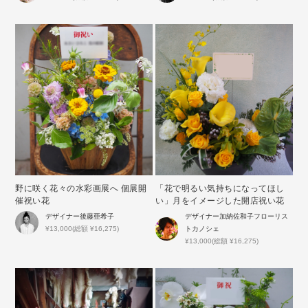
野に咲く花々の水彩画展へ 個展開
「花で明るい気持ちになってほし
催祝い花
い」月をイメージした開店祝い花
デザイナー
後藤亜希子
デザイナー
加納佐和子フローリス
¥13,000(総額 ¥16,275)
トカノシェ
¥13,000(総額 ¥16,275)