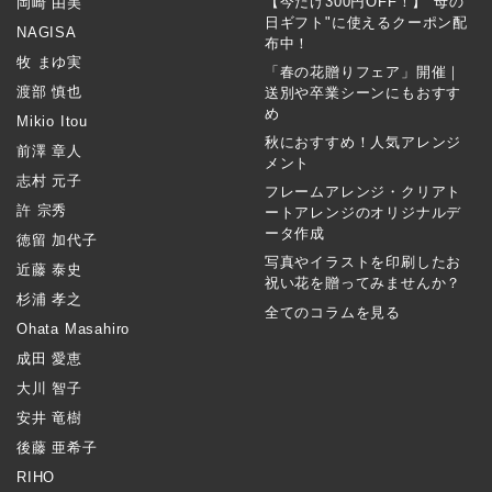
【今だけ300円OFF！】"母の
岡崎 由美
日ギフト"に使えるクーポン配
NAGISA
布中！
牧 まゆ実
「春の花贈りフェア」開催｜
渡部 慎也
送別や卒業シーンにもおすす
め
Mikio Itou
秋におすすめ！人気アレンジ
前澤 章人
メント
志村 元子
フレームアレンジ・クリアト
許 宗秀
ートアレンジのオリジナルデ
ータ作成
徳留 加代子
写真やイラストを印刷したお
近藤 泰史
祝い花を贈ってみませんか？
杉浦 孝之
全てのコラムを見る
Ohata Masahiro
成田 愛恵
大川 智子
安井 竜樹
後藤 亜希子
RIHO