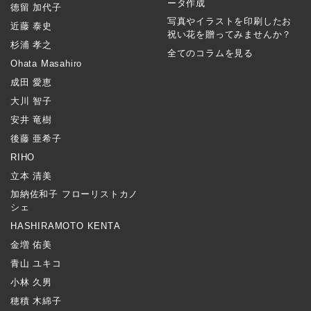
ータ作成
徳留 加代子
写真やイラストを印刷したお
近藤 泰史
祝い花を贈ってみませんか？
杉浦 孝之
全てのコラムを見る
Ohata Masahiro
成田 愛恵
大川 智子
安井 竜樹
後藤 亜希子
RIHO
立本 清美
加納佐和子 フローリストカノ
シェ
HASHIRAMOTO KENTA
金増 佑美
青山 ユキコ
小林 久男
穂積 木綿子