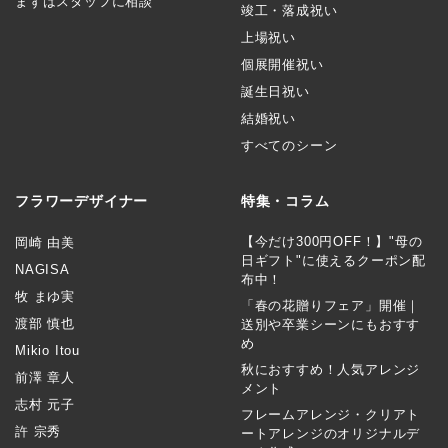
まずはスタッフに相談
竣工・落成祝い
上場祝い
個展開催祝い
誕生日祝い
結婚祝い
すべてのシーン
フラワーデザイナー
特集・コラム
【今だけ300円OFF！】"母の
岡崎 由美
日ギフト"に使えるクーポン配
NAGISA
布中！
牧 まゆ実
「春の花贈りフェア」開催｜
渡部 慎也
送別や卒業シーンにもおすす
め
Mikio Itou
秋におすすめ！人気アレンジ
前澤 章人
メント
志村 元子
フレームアレンジ・クリアト
許 宗秀
ートアレンジのオリジナルデ