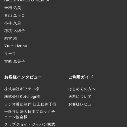
HASHIRAMOTO KENTA
金増 佑美
青山 ユキコ
小林 久男
穂積 木綿子
雨宮 靖
Yuuri Horino
リーフ
宮崎 恵美子
お客様インタビュー
ご利用ガイド
株式会社ギフティ様
はじめての方へ
株式会社Kotohogi様
送料について
ラジオ番組制作 江上佳弥子様
お客様レビュー
一般社団法人日本ブロックチ
ェーン協会様
タップジョイ・ジャパン株式