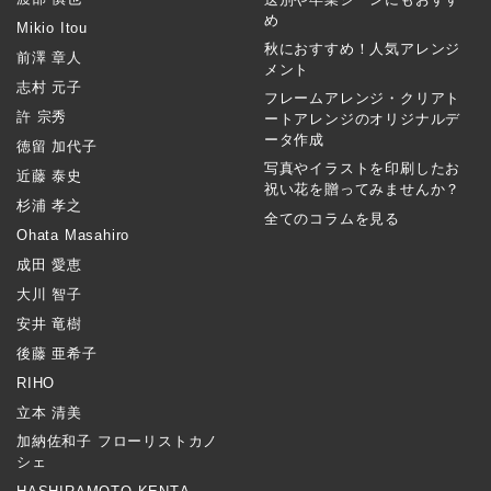
め
Mikio Itou
秋におすすめ！人気アレンジ
前澤 章人
メント
志村 元子
フレームアレンジ・クリアト
許 宗秀
ートアレンジのオリジナルデ
ータ作成
徳留 加代子
写真やイラストを印刷したお
近藤 泰史
祝い花を贈ってみませんか？
杉浦 孝之
全てのコラムを見る
Ohata Masahiro
成田 愛恵
大川 智子
安井 竜樹
後藤 亜希子
RIHO
立本 清美
加納佐和子 フローリストカノ
シェ