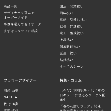
商品一覧
開店・開業祝い
デザイナーを選んで
周年祝い
オーダーメイド
移転・引越し祝い
事例を選んでセミオーダー
就任・昇進祝い
まずはスタッフに相談
竣工・落成祝い
上場祝い
個展開催祝い
誕生日祝い
結婚祝い
すべてのシーン
フラワーデザイナー
特集・コラム
【今だけ300円OFF！】"母の
岡崎 由美
日ギフト"に使えるクーポン配
NAGISA
布中！
牧 まゆ実
「春の花贈りフェア」開催｜
渡部 慎也
送別や卒業シーンにもおすす