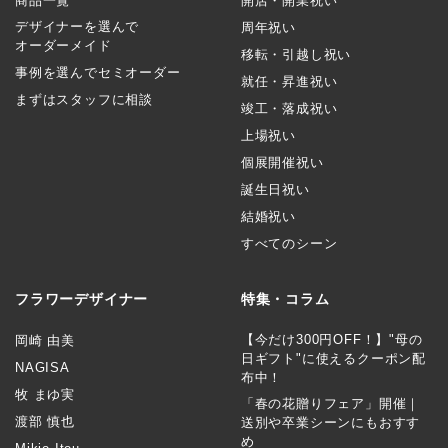
商品一覧
開店・開業祝い
デザイナーを選んで
周年祝い
オーダーメイド
移転・引越し祝い
事例を選んでセミオーダー
就任・昇進祝い
まずはスタッフに相談
竣工・落成祝い
上場祝い
個展開催祝い
誕生日祝い
結婚祝い
すべてのシーン
フラワーデザイナー
特集・コラム
【今だけ300円OFF！】"母の
岡崎 由美
日ギフト"に使えるクーポン配
NAGISA
布中！
牧 まゆ実
「春の花贈りフェア」開催｜
渡部 慎也
送別や卒業シーンにもおすす
め