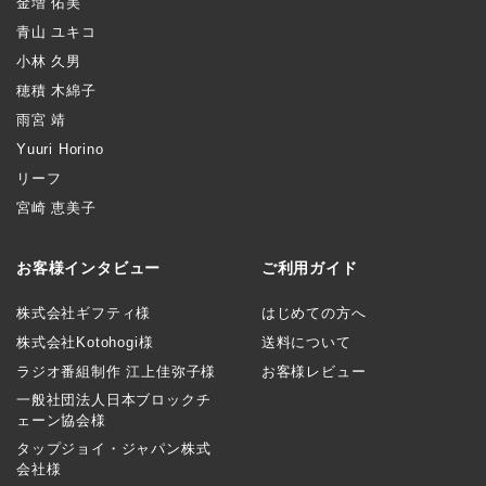
金増 佑美
青山 ユキコ
小林 久男
穂積 木綿子
雨宮 靖
Yuuri Horino
リーフ
宮崎 恵美子
お客様インタビュー
ご利用ガイド
株式会社ギフティ様
はじめての方へ
株式会社Kotohogi様
送料について
ラジオ番組制作 江上佳弥子様
お客様レビュー
一般社団法人日本ブロックチ
ェーン協会様
タップジョイ・ジャパン株式
会社様