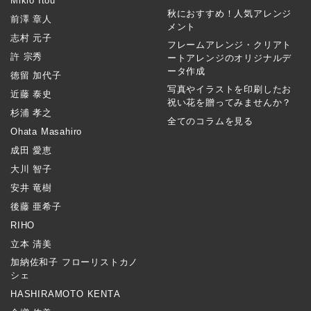
Mikio Itou
秋におすすめ！人気アレンジ
前澤 章人
メント
志村 元子
フレームアレンジ・クリアト
許 宗秀
ートアレンジのオリジナルデ
ータ作成
徳留 加代子
写真やイラストを印刷したお
近藤 泰史
祝い花を贈ってみませんか？
杉浦 孝之
全てのコラムを見る
Ohata Masahiro
成田 愛恵
大川 智子
安井 竜樹
後藤 亜希子
RIHO
立本 清美
加納佐和子 フローリストカノ
シェ
HASHIRAMOTO KENTA