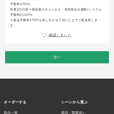
手数料の50%
到着日3日前〜発送後のキャンセル：本体税込み価格+システム
手数料の100%
※振込手数料275円を差し引かせて頂いた上でご返金致しま
す。
確認しました
次へ
オーダーする
シーンから選ぶ
商品一覧
開店・開業祝い