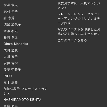
秋におすすめ！人気アレンジ
前澤 章人
メント
志村 元子
フレームアレンジ・クリアト
許 宗秀
ートアレンジのオリジナルデ
ータ作成
徳留 加代子
写真やイラストを印刷したお
近藤 泰史
祝い花を贈ってみませんか？
杉浦 孝之
全てのコラムを見る
Ohata Masahiro
成田 愛恵
大川 智子
安井 竜樹
後藤 亜希子
RIHO
立本 清美
加納佐和子 フローリストカノ
シェ
HASHIRAMOTO KENTA
金増 佑美