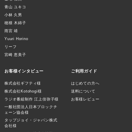
青山 ユキコ
小林 久男
穂積 木綿子
雨宮 靖
Yuuri Horino
リーフ
宮崎 恵美子
お客様インタビュー
ご利用ガイド
株式会社ギフティ様
はじめての方へ
株式会社Kotohogi様
送料について
ラジオ番組制作 江上佳弥子様
お客様レビュー
一般社団法人日本ブロックチ
ェーン協会様
タップジョイ・ジャパン株式
会社様