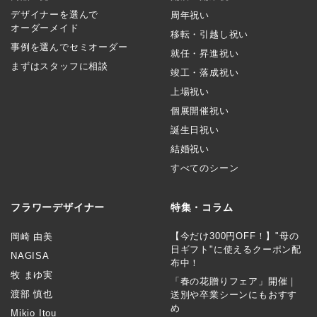
デザイナーを選んで
周年祝い
オーダーメイド
移転・引越し祝い
事例を選んでセミオーダー
就任・昇進祝い
まずはスタッフに相談
竣工・落成祝い
上場祝い
個展開催祝い
誕生日祝い
結婚祝い
すべてのシーン
フラワーデザイナー
特集・コラム
【今だけ300円OFF！】"母の
岡崎 由美
日ギフト"に使えるクーポン配
NAGISA
布中！
牧 まゆ実
「春の花贈りフェア」開催｜
渡部 慎也
送別や卒業シーンにもおすす
め
Mikio Itou