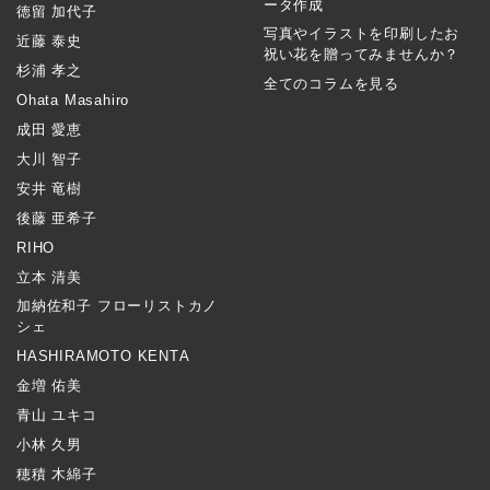
ータ作成
徳留 加代子
写真やイラストを印刷したお
近藤 泰史
祝い花を贈ってみませんか？
杉浦 孝之
全てのコラムを見る
Ohata Masahiro
成田 愛恵
大川 智子
安井 竜樹
後藤 亜希子
RIHO
立本 清美
加納佐和子 フローリストカノ
シェ
HASHIRAMOTO KENTA
金増 佑美
青山 ユキコ
小林 久男
穂積 木綿子