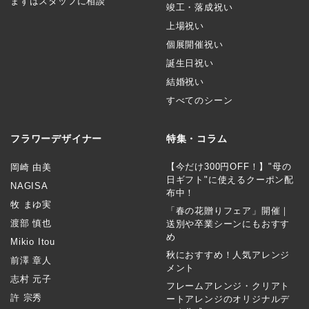
まずはスタッフに相談
竣工・落成祝い
上場祝い
個展開催祝い
誕生日祝い
結婚祝い
すべてのシーン
フラワーデザイナー
特集・コラム
【今だけ300円OFF！】"母の
岡崎 由美
日ギフト"に使えるクーポン配
NAGISA
布中！
牧 まゆ実
「春の花贈りフェア」開催｜
渡部 慎也
送別や卒業シーンにもおすす
め
Mikio Itou
秋におすすめ！人気アレンジ
前澤 章人
メント
志村 元子
フレームアレンジ・クリアト
許 宗秀
ートアレンジのオリジナルデ