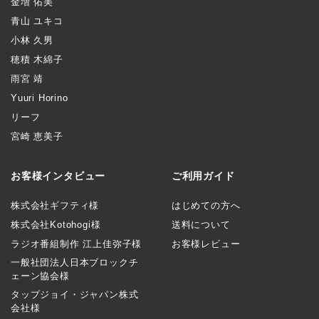
金増 佑美
青山 ユキコ
小林 久男
穂積 木綿子
雨宮 靖
Yuuri Horino
リーフ
宮崎 恵美子
お客様インタビュー
ご利用ガイド
株式会社ギフティ様
はじめての方へ
株式会社Kotohogi様
送料について
ラジオ番組制作 江上佳弥子様
お客様レビュー
一般社団法人日本ブロックチ
ェーン協会様
タップジョイ・ジャパン株式
会社様