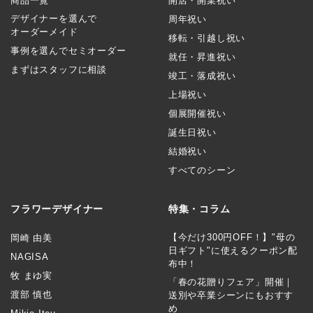
商品一覧
開店・開業祝い
デザイナーを選んで
周年祝い
オーダーメイド
移転・引越し祝い
事例を選んでセミオーダー
就任・昇進祝い
まずはスタッフに相談
竣工・落成祝い
上場祝い
個展開催祝い
誕生日祝い
結婚祝い
すべてのシーン
フラワーデザイナー
特集・コラム
【今だけ300円OFF！】"母の
岡崎 由美
日ギフト"に使えるクーポン配
NAGISA
布中！
牧 まゆ実
「春の花贈りフェア」開催｜
渡部 慎也
送別や卒業シーンにもおすす
め