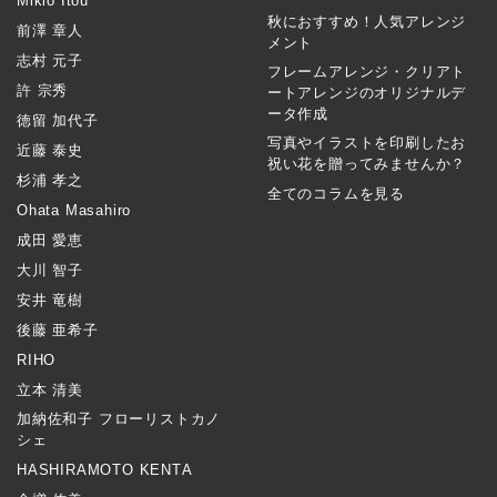
Mikio Itou
秋におすすめ！人気アレンジ
前澤 章人
メント
志村 元子
フレームアレンジ・クリアト
許 宗秀
ートアレンジのオリジナルデ
ータ作成
徳留 加代子
写真やイラストを印刷したお
近藤 泰史
祝い花を贈ってみませんか？
杉浦 孝之
全てのコラムを見る
Ohata Masahiro
成田 愛恵
大川 智子
安井 竜樹
後藤 亜希子
RIHO
立本 清美
加納佐和子 フローリストカノ
シェ
HASHIRAMOTO KENTA