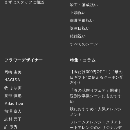
まずはスタッフに相談
竣工・落成祝い
上場祝い
個展開催祝い
誕生日祝い
結婚祝い
すべてのシーン
フラワーデザイナー
特集・コラム
【今だけ300円OFF！】"母の
岡崎 由美
日ギフト"に使えるクーポン配
NAGISA
布中！
牧 まゆ実
「春の花贈りフェア」開催｜
渡部 慎也
送別や卒業シーンにもおすす
め
Mikio Itou
秋におすすめ！人気アレンジ
前澤 章人
メント
志村 元子
フレームアレンジ・クリアト
許 宗秀
ートアレンジのオリジナルデ