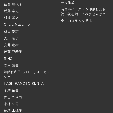
ータ作成
徳留 加代子
写真やイラストを印刷したお
近藤 泰史
祝い花を贈ってみませんか？
杉浦 孝之
全てのコラムを見る
Ohata Masahiro
成田 愛恵
大川 智子
安井 竜樹
後藤 亜希子
RIHO
立本 清美
加納佐和子 フローリストカノ
シェ
HASHIRAMOTO KENTA
金増 佑美
青山 ユキコ
小林 久男
穂積 木綿子