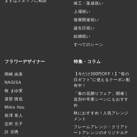
まずはスタッフに相談
竣工・落成祝い
上場祝い
個展開催祝い
誕生日祝い
結婚祝い
すべてのシーン
フラワーデザイナー
特集・コラム
【今だけ300円OFF！】"母の
岡崎 由美
日ギフト"に使えるクーポン配
NAGISA
布中！
牧 まゆ実
「春の花贈りフェア」開催｜
渡部 慎也
送別や卒業シーンにもおすす
め
Mikio Itou
秋におすすめ！人気アレンジ
前澤 章人
メント
志村 元子
フレームアレンジ・クリアト
許 宗秀
ートアレンジのオリジナルデ