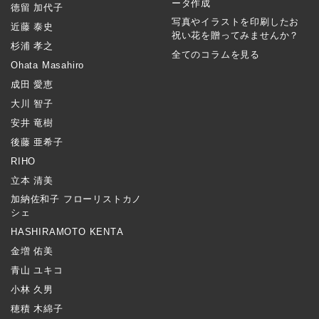
ータ作成
徳留 加代子
写真やイラストを印刷したお
近藤 泰史
祝い花を贈ってみませんか？
杉浦 孝之
全てのコラムを見る
Ohata Masahiro
成田 愛恵
大川 智子
安井 竜樹
後藤 亜希子
RIHO
立本 清美
加納佐和子 フローリストカノ
シェ
HASHIRAMOTO KENTA
金増 佑美
青山 ユキコ
小林 久男
穂積 木綿子