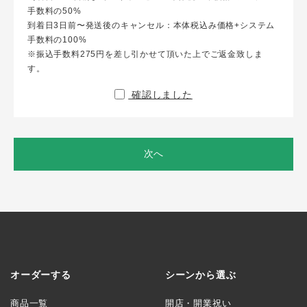
手数料の50%
到着日3日前〜発送後のキャンセル：本体税込み価格+システム
手数料の100%
※振込手数料275円を差し引かせて頂いた上でご返金致しま
す。
確認しました
次へ
オーダーする
シーンから選ぶ
商品一覧
開店・開業祝い