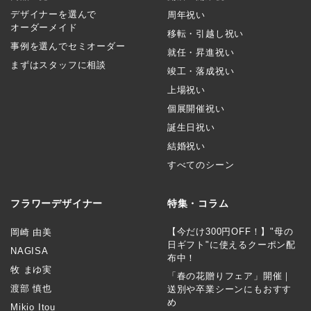
デザイナーを選んで
周年祝い
オーダーメイド
移転・引越し祝い
事例を選んでセミオーダー
就任・昇進祝い
まずはスタッフに相談
竣工・落成祝い
上場祝い
個展開催祝い
誕生日祝い
結婚祝い
すべてのシーン
フラワーデザイナー
特集・コラム
【今だけ300円OFF！】"母の
岡崎 由美
日ギフト"に使えるクーポン配
NAGISA
布中！
牧 まゆ実
「春の花贈りフェア」開催｜
渡部 慎也
送別や卒業シーンにもおすす
め
Mikio Itou