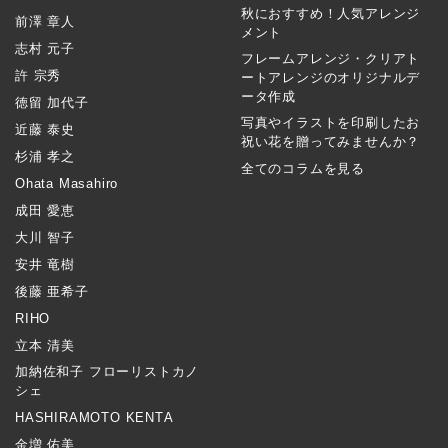
秋におすすめ！人気アレンジ
前澤 章人
メント
志村 元子
フレームアレンジ・クリアト
許 宗秀
ートアレンジのオリジナルデ
ータ作成
徳留 加代子
写真やイラストを印刷したお
近藤 泰史
祝い花を贈ってみませんか？
杉浦 孝之
全てのコラムを見る
Ohata Masahiro
成田 愛恵
大川 智子
安井 竜樹
後藤 亜希子
RIHO
立本 清美
加納佐和子 フローリストカノ
シェ
HASHIRAMOTO KENTA
金増 佑美