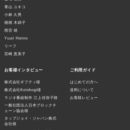
青山 ユキコ
小林 久男
穂積 木綿子
雨宮 靖
Yuuri Horino
リーフ
宮崎 恵美子
お客様インタビュー
ご利用ガイド
株式会社ギフティ様
はじめての方へ
株式会社Kotohogi様
送料について
ラジオ番組制作 江上佳弥子様
お客様レビュー
一般社団法人日本ブロックチ
ェーン協会様
タップジョイ・ジャパン株式
会社様