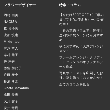
フラワーデザイナー
特集・コラム
【今だけ300円OFF！】"母の
岡崎 由美
日ギフト"に使えるクーポン配
NAGISA
布中！
牧 まゆ実
「春の花贈りフェア」開催｜
渡部 慎也
送別や卒業シーンにもおすす
め
Mikio Itou
秋におすすめ！人気アレンジ
前澤 章人
メント
志村 元子
フレームアレンジ・クリアト
許 宗秀
ートアレンジのオリジナルデ
ータ作成
徳留 加代子
写真やイラストを印刷したお
近藤 泰史
祝い花を贈ってみませんか？
杉浦 孝之
全てのコラムを見る
Ohata Masahiro
成田 愛恵
大川 智子
安井 竜樹