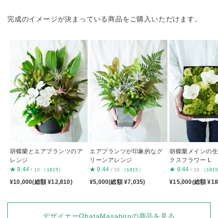
完成のイメージが決まっている商品をご購入いただけます。
胡蝶蘭とエアプランツのア
エアプランツが印象的なグ
胡蝶蘭メインの
レンジ
リーンアレンジ
クスフラワー L
★
9.44
★
9.44
★
9.44
/ 10
（1815）
/ 10
（1815）
/ 10
（181
¥10,000(総額 ¥12,810)
¥5,000(総額 ¥7,035)
¥15,000(総額 ¥18
デザイナーOhataMasahiroの商品を見る