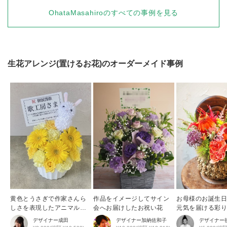
OhataMasahiro
のすべての事例を見る
生花アレンジ(置けるお花)
のオーダーメイド事例
黄色とうさぎで作家さんら
作品をイメージしてサイン
お母様のお誕生
しさを表現したアニマルア
会へお届けしたお祝い花
元気を届ける彩
レンジ
花アレンジ
デザイナー
成田
デザイナー
加納佐和子
デザイナー