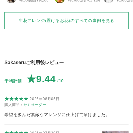
¥8,000(総額 ¥10,500)
¥10,000(総額 ¥12,810)
¥6,000(総額
生花アレンジ(置けるお花)
のすべての事例を見る
Sakaseruご利用後レビュー
★9.44
平均評価
/10
2026年08月05日
購入商品：
セミオーダー
希望を汲んだ素敵なアレンジに仕上げて頂けました。
2026年07月30日