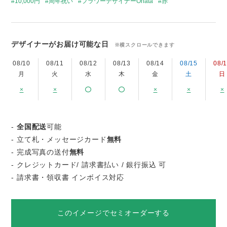
10,000円
周年祝い
フラワーデザイナーOhata
赤
デザイナーがお届け可能な日
※横スクロールできます
08/10
08/11
08/12
08/13
08/14
08/15
08/
月
火
水
木
金
土
日
×
×
×
×
×
-
全国配送
可能
- 立て札・メッセージカード
無料
- 完成写真の送付
無料
- クレジットカード/ 請求書払い / 銀行振込 可
- 請求書・領収書 インボイス対応
このイメージでセミオーダーする