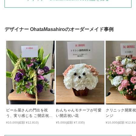
デザイナー
OhataMasahiro
のオーダーメイド事例
ビール屋さんの門出を祝
わんちゃんモチーフが可愛
クリニック開業
う、実り感じる ご開店祝い
い開店祝い花
ンジ
花
¥10,000(総額 ¥12,810)
¥5,000(総額 ¥7,035)
¥10,000(総額 ¥12,81