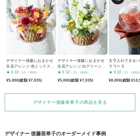
デザイナー後藤におまかせ
デザイナー後藤におまかせ
文字入れできる
生花アレンジ 色ミックスS
生花アレンジ 白グリーンS
ラワー S
S
S
★
9.32
★
9.32
★
9.32
/ 10
（910）
/ 10
（910）
/ 10
（910
¥5,000(総額 ¥7,035)
¥5,000(総額 ¥7,035)
¥8,000(総額 ¥10,
デザイナー後藤亜希子の商品を見る
デザイナー
後藤亜希子
のオーダーメイド事例