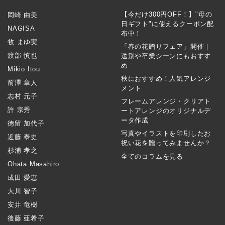
【今だけ300円OFF！】"母の
岡崎 由美
日ギフト"に使えるクーポン配
NAGISA
布中！
牧 まゆ実
「春の花贈りフェア」開催｜
渡部 慎也
送別や卒業シーンにもおすす
め
Mikio Itou
秋におすすめ！人気アレンジ
前澤 章人
メント
志村 元子
フレームアレンジ・クリアト
許 宗秀
ートアレンジのオリジナルデ
ータ作成
徳留 加代子
写真やイラストを印刷したお
近藤 泰史
祝い花を贈ってみませんか？
杉浦 孝之
全てのコラムを見る
Ohata Masahiro
成田 愛恵
大川 智子
安井 竜樹
後藤 亜希子