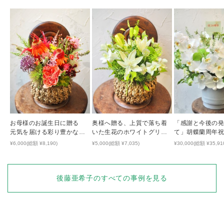
お母様のお誕生日に贈る
奥様へ贈る、上質で落ち着
「感謝と今後の
元気を届ける彩り豊かな生
いた生花のホワイトグリー
て」胡蝶蘭周年
花アレンジ
ンアレンジ
¥6,000(総額 ¥8,190)
¥5,000(総額 ¥7,035)
¥30,000(総額 ¥35,91
後藤亜希子
のすべての事例を見る