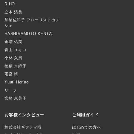
RIHO
立本 清美
加納佐和子 フローリストカノ
シェ
HASHIRAMOTO KENTA
金増 佑美
青山 ユキコ
小林 久男
穂積 木綿子
雨宮 靖
Yuuri Horino
リーフ
宮崎 恵美子
お客様インタビュー
ご利用ガイド
株式会社ギフティ様
はじめての方へ