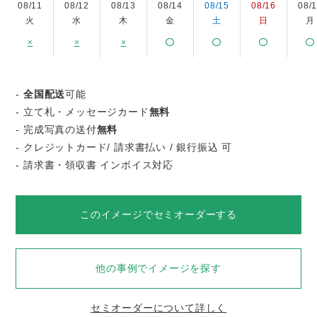
08/11
08/12
08/13
08/14
08/15
08/16
08/
火
水
木
金
土
日
月
×
×
×
-
全国配送
可能
- 立て札・メッセージカード
無料
- 完成写真の送付
無料
- クレジットカード/ 請求書払い / 銀行振込 可
- 請求書・領収書 インボイス対応
このイメージでセミオーダーする
他の事例でイメージを探す
セミオーダーについて詳しく