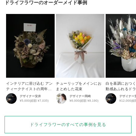
ドライフラワー
のオーダーメイド事例
インテリアに溶け込む アン
チューリップをメインにお
白を基調におつ
ティークテイストの周年祝
まとめした花束
動感あふれるド
い花
ーアレンジ
デザイナー
安井
デザイナー
岡崎
デザイナー
¥5,000(総額 ¥7,035)
¥6,000(総額 ¥8,190)
¥12,000(総
ドライフラワー
のすべての事例を見る