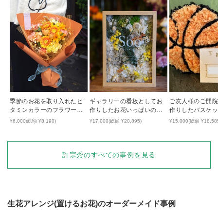
季節のお花を取り入れたビ
ギャラリーの看板としてお
ご友人様のご開
タミンカラーのフラワーブ
作りしたお花いっぱいのフ
作りしたバスケ
ーケ
レームアレンジ
フラワーアレン
¥6,000(総額 ¥8,190)
¥17,000(総額 ¥20,895)
¥15,000(総額 ¥18,58
許宗秀
のすべての事例を見る
生花アレンジ(置けるお花)
のオーダーメイド事例