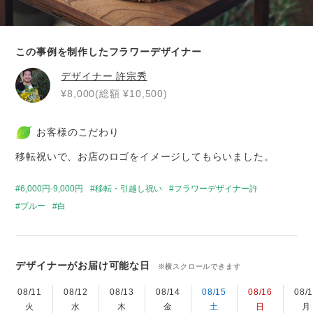
この事例を制作したフラワーデザイナー
デザイナー
許宗秀
¥8,000(総額 ¥10,500)
お客様のこだわり
移転祝いで、お店のロゴをイメージしてもらいました。
6,000円-9,000円
移転・引越し祝い
フラワーデザイナー許
ブルー
白
デザイナーがお届け可能な日
※横スクロールできます
08/11
08/12
08/13
08/14
08/15
08/16
08/
火
水
木
金
土
日
月