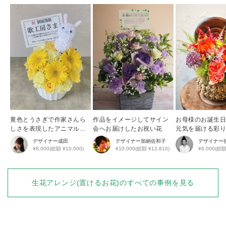
黄色とうさぎで作家さんら
作品をイメージしてサイン
お母様のお誕生
しさを表現したアニマルア
会へお届けしたお祝い花
元気を届ける彩
レンジ
花アレンジ
デザイナー
成田
デザイナー
加納佐和子
デザイナー
¥8,000(総額 ¥10,500)
¥10,000(総額 ¥12,810)
¥6,000(総額
生花アレンジ(置けるお花)
のすべての事例を見る