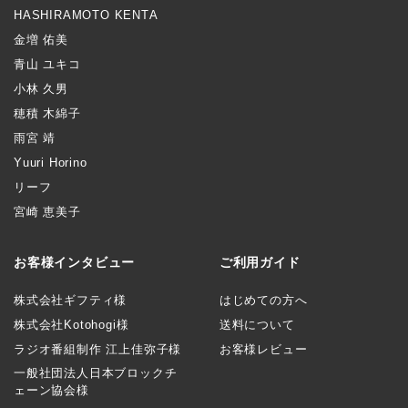
HASHIRAMOTO KENTA
金増 佑美
青山 ユキコ
小林 久男
穂積 木綿子
雨宮 靖
Yuuri Horino
リーフ
宮崎 恵美子
お客様インタビュー
ご利用ガイド
株式会社ギフティ様
はじめての方へ
株式会社Kotohogi様
送料について
ラジオ番組制作 江上佳弥子様
お客様レビュー
一般社団法人日本ブロックチ
ェーン協会様