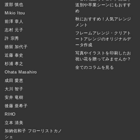
渡部 慎也
送別や卒業シーンにもおすす
め
Mikio Itou
秋におすすめ！人気アレンジ
前澤 章人
メント
志村 元子
フレームアレンジ・クリアト
許 宗秀
ートアレンジのオリジナルデ
ータ作成
徳留 加代子
写真やイラストを印刷したお
近藤 泰史
祝い花を贈ってみませんか？
杉浦 孝之
全てのコラムを見る
Ohata Masahiro
成田 愛恵
大川 智子
安井 竜樹
後藤 亜希子
RIHO
立本 清美
加納佐和子 フローリストカノ
シェ