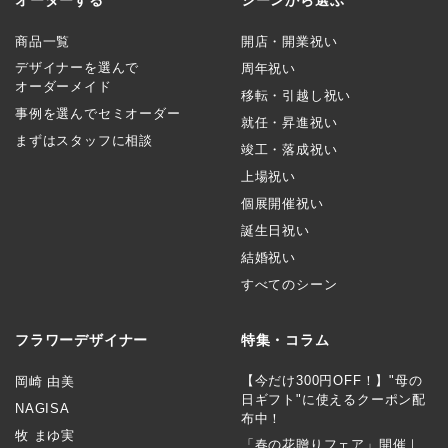
商品一覧
開店・開業祝い
デザイナーを選んで
周年祝い
オーダーメイド
移転・引越し祝い
事例を選んでセミオーダー
就任・昇進祝い
まずはスタッフに相談
竣工・落成祝い
上場祝い
個展開催祝い
誕生日祝い
結婚祝い
すべてのシーン
フラワーデザイナー
特集・コラム
【今だけ300円OFF！】"母の
岡崎 由美
日ギフト"に使えるクーポン配
NAGISA
布中！
牧 まゆ実
「春の花贈りフェア」開催｜