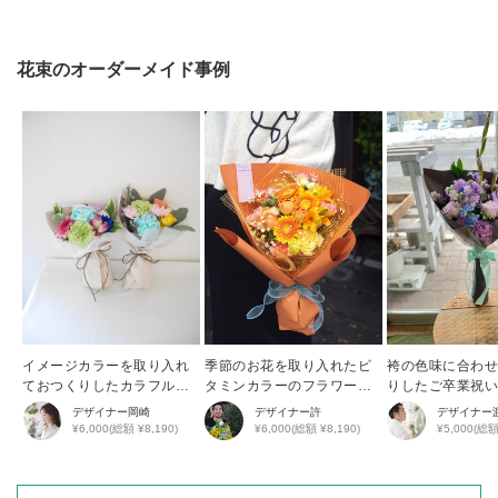
花束
のオーダーメイド事例
イメージカラーを取り入れ
季節のお花を取り入れたビ
袴の色味に合わ
ておつくりしたカラフルブ
タミンカラーのフラワーブ
りしたご卒業祝
ーケ
ーケ
デザイナー
岡崎
デザイナー
許
デザイナー
¥6,000(総額 ¥8,190)
¥6,000(総額 ¥8,190)
¥5,000(総額