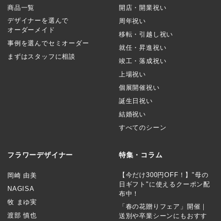
商品一覧
開店・開業祝い
デザイナーを選んで
周年祝い
オーダーメイド
移転・引越し祝い
事例を選んでセミオーダー
就任・昇進祝い
まずはスタッフに相談
竣工・落成祝い
上場祝い
個展開催祝い
誕生日祝い
結婚祝い
すべてのシーン
フラワーデザイナー
特集・コラム
【今だけ300円OFF！】"母の
岡崎 由美
日ギフト"に使えるクーポン配
NAGISA
布中！
牧 まゆ実
「春の花贈りフェア」開催｜
渡部 慎也
送別や卒業シーンにもおすす