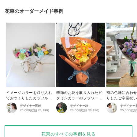
花束
のオーダーメイド事例
イメージカラーを取り入れ
季節のお花を取り入れたビ
袴の色味に合わ
ておつくりしたカラフルブ
タミンカラーのフラワーブ
りしたご卒業祝
ーケ
ーケ
デザイナー
岡崎
デザイナー
許
デザイナー
¥6,000(総額 ¥8,190)
¥6,000(総額 ¥8,190)
¥5,000(総額
花束
のすべての事例を見る