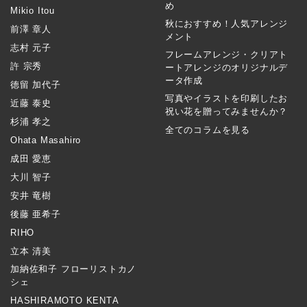
め
Mikio Itou
秋におすすめ！人気アレンジ
前澤 章人
メント
志村 元子
フレームアレンジ・クリアト
許 宗秀
ートアレンジのオリジナルデ
ータ作成
徳留 加代子
写真やイラストを印刷したお
近藤 泰史
祝い花を贈ってみませんか？
杉浦 孝之
全てのコラムを見る
Ohata Masahiro
成田 愛恵
大川 智子
安井 竜樹
後藤 亜希子
RIHO
立本 清美
加納佐和子 フローリストカノ
シェ
HASHIRAMOTO KENTA