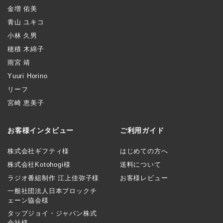
金増 佑美
青山 ユキコ
小林 久男
穂積 木綿子
雨宮 靖
Yuuri Horino
リーフ
宮崎 恵美子
お客様インタビュー
ご利用ガイド
株式会社ギフティ様
はじめての方へ
株式会社Kotohogi様
送料について
ラジオ番組制作 江上佳弥子様
お客様レビュー
一般社団法人日本ブロックチ
ェーン協会様
タップジョイ・ジャパン株式
会社様